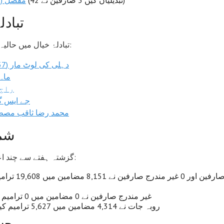
(42 تبدیلیاں کیں 3 صارفین نے)
مفصل (ق
تبادل
تبادلۂ خیال میں حالیہ سرگرمیاں:
دہلی کی لوٹ مار (1757ء)
ماہ
راج 
جے ایس 
محمد رضا ثاقب مصط
شم
گزشتہ ہفتے سے چند اعداد و شمار:
غیر مندرج صارفین نے 0 مضامین میں 0 ترامیم کیں۔
5 روبہ جات نے 4,314 مضامین میں 5,627 ترامیم کیں۔