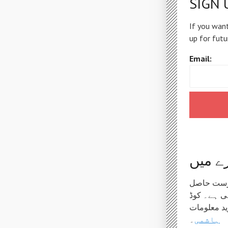
SIGN 
If you want
up for futu
Email:
ے میں
ہرست حاصل
ی ہے۔ کوڈ
ہاشمی
۔