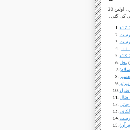
اس ہفتے، 8,151 مختلف مضامین میں 91 صارفین نے 19,608 ترامیم کیں۔ اولین 20
ہرست
ہرست
دانی
(
بخل
سلام)
عسیر
یرتھ
فتراء
قتال
جاتی
الکاف
رآن)