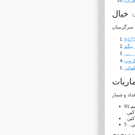
رآن)
ۂ خیال
 بیگم
ہنس
گروپ
فائی
اریات
91 مندرج صارفین اور 0 غیر مندرج صارفین نے 8,151 مضامین میں 19,608 ترامیم
کیں۔