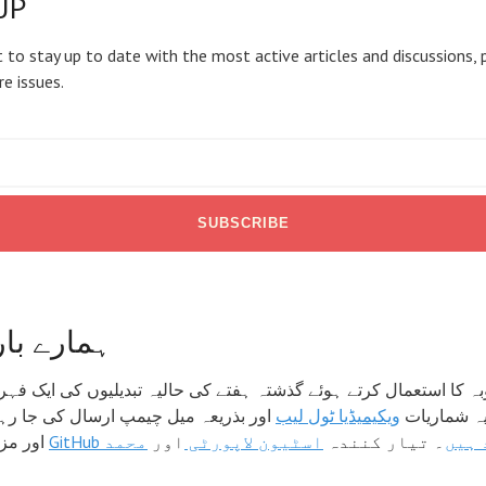
UP
 to stay up to date with the most active articles and discussions, 
re issues.
ہمارے بار
 کا استعمال کرتے ہوئے گذشتہ ہفتے کی حالیہ تبدیلیوں کی ایک ف
ہ شماریات
ویکیمیڈیا ٹول لیب
اور بذریعہ میل چیمپ ارسال کی جا رہ
ود ہیں
۔ تیار کنندہ
اسٹیون لاپورٹی
اور
محمد
اور مزید معلومات