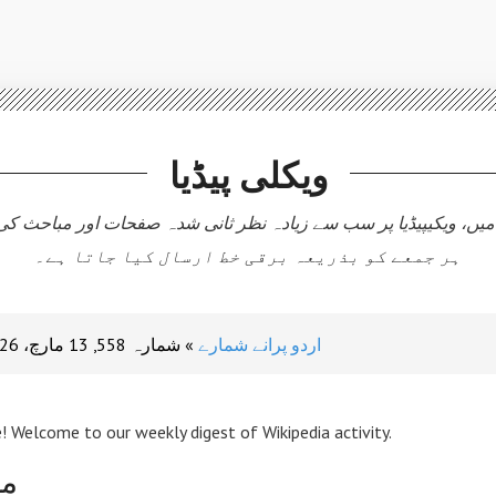
ویکلی پیڈیا
میں، ویکیپیڈیا پر سب سے زیادہ نظر ثانی شدہ صفحات اور مباحث 
ہر جمعے کو بذریعہ برقی خط ارسال کیا جاتا ہے۔
اردو پرانے شمارے
شمارہ 558, 13 مارچ، 2026
! Welcome to our weekly digest of Wikipedia activity.
مض