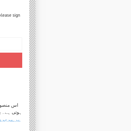
please sign
اس منصوبہ
ہوتی ہے۔ ی
GitHub پر موج