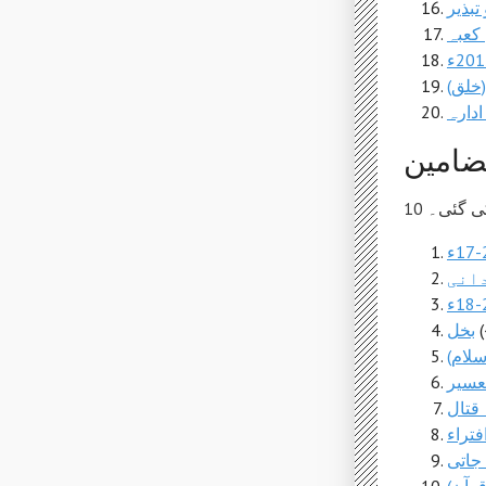
تبذیر
کعبہ
خلق)
دارہ
ضامین
کی گئی۔
دانی
بخل
سلام)
عسیر
قتال
فتراء
جاتی