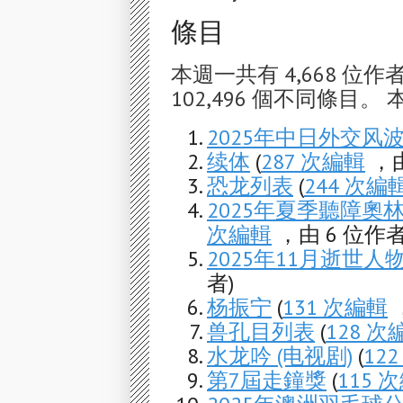
條目
本週一共有 4,668 位作者
102,496 個不同條目。 
2025年中日外交风
续体
(
287 次編輯
，由
恐龙列表
(
244 次編
2025年夏季聽障
次編輯
，由 6 位作者
2025年11月逝世人
者)
杨振宁
(
131 次編輯
兽孔目列表
(
128 次
水龙吟 (电视剧)
(
12
第7屆走鐘獎
(
115 