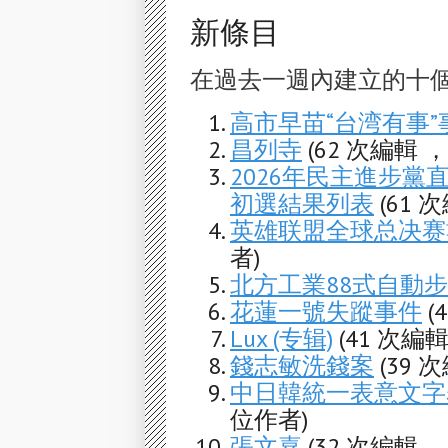
新條目
在過去一週內建立的十
高市早苗“台湾有事”
昌列寺
(62 次編輯 
2026年民主進步
初選結果列表
(61 
英雄联盟全球总决赛
者)
北方工業88式自動
花蓮一號失蹤事件
(
Lux (专辑)
(41 次編
錢志敏洗錢案
(39 
中日韓統一表意文字表
位作者)
張文嘉
(32 次編輯 