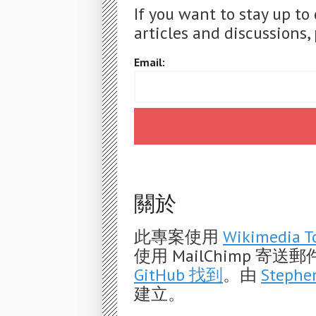
If you want to stay up to
articles and discussions, 
Email:
關於
此專案使用
Wikimedia T
使用 MailChimp 
GitHub 找到
。由
Stephe
建立。