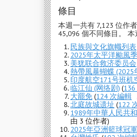
條目
本週一共有 7,123 位作
45,096 個不同條目。 本
民族與文化旗幟列表
2025年太平洋颱風
美犹联合救济委员会
熱帶風暴蝴蝶 (2025
印度航空171号班机
临江仙 (网络剧)
(
13
大罷免
(
124 次編輯
，
北庭故城遗址
(
122
1989年中華人民共
由 3 位作者)
2025年亞洲籃球冠