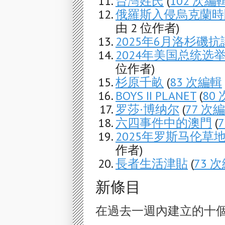
台灣姓氏
(
102 次編
俄羅斯入侵烏克蘭時間軸
由 2 位作者)
2025年6月洛杉磯抗
2024年美国总统选
位作者)
杉原千畝
(
83 次編輯
BOYS II PLANET
(
80
罗莎·博纳尔
(
77 次
六四事件中的澳門
(
2025年罗斯马伦草
作者)
長者生活津貼
(
73 
新條目
在過去一週內建立的十