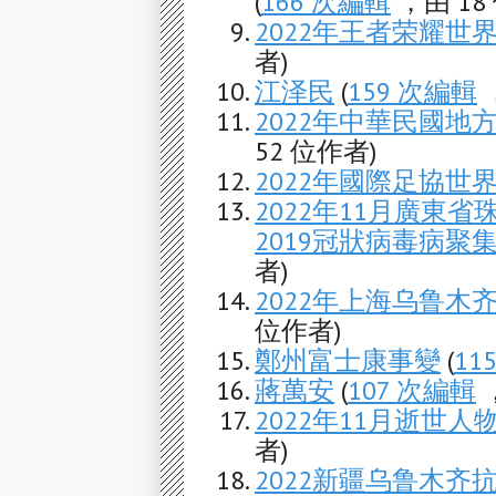
(
166 次編輯
，由 18
2022年王者荣耀世
者)
江泽民
(
159 次編輯
，
2022年中華民國地
52 位作者)
2022年國際足協世
2022年11月廣東
2019冠狀病毒病聚
者)
2022年上海乌鲁木
位作者)
鄭州富士康事變
(
11
蔣萬安
(
107 次編輯
，
2022年11月逝世人
者)
2022新疆乌鲁木齐