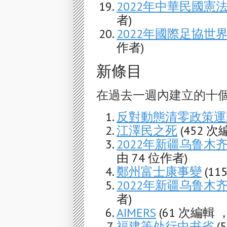
2022年中華民國憲
者)
2022年國際足協世
作者)
新條目
在過去一週內建立的十
反對動態清零政策運
江澤民之死
(452 次
2022年新疆乌鲁木
由 74 位作者)
鄭州富士康事變
(1
2022年新疆乌鲁木
者)
AIMERS
(61 次編輯 
福建等处行中书省
(