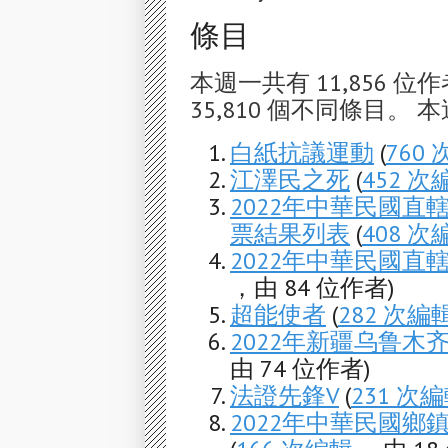
條目
本週一共有 11,856 位作
35,810 個不同條目。 本
白紙抗議運動
(
760
江澤民之死
(
452 次
2022年中華民國
票結果列表
(
408 次
2022年中華民國直
，由 84 位作者)
超能使者
(
282 次編
2022年新疆乌鲁木
由 74 位作者)
法證先鋒V
(
231 次
2022年中華民國