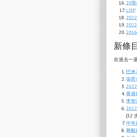
20
LISP
20
20
20
新條
在過去一
巴米
張哲
20
香港
李智
20
(52
中年
興毅