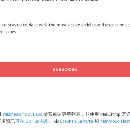
！
 to stay up to date with the most active articles and discussions, 
re issues.
用
Wikimedia Tool Labs
檢索每週更新列表，並使用 MailChimp 
更多資訊
可在 GitHub 找到
。由
Stephen LaPorte
和
Mahmoud Has