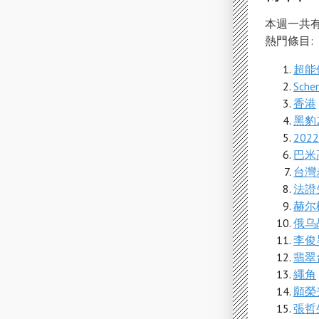
本週一共有 
熱門條目:
超能
Sche
香港
黑豹
20
巴米
台灣
法證
赫尔
俄乌
李俊
翡翠
繩角
願榮
張哲