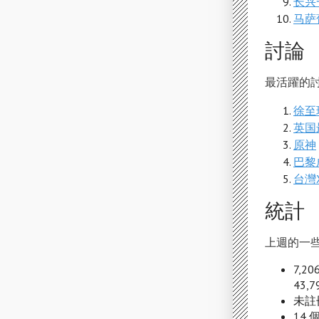
长兴
马萨
討論
最活躍的討
徐至
英国
原神
巴黎
台灣
統計
上週的一些
7,2
43,
未註冊
14 