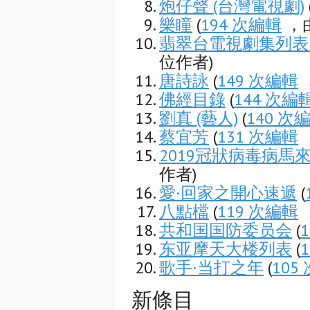
炮仔聲 (台灣電視劇)
樂瞳
(
194 次編輯
，由
翡翠台電視劇集列表 (
位作者)
唐詩詠
(
149 次編輯
佛經目錄
(
144 次編
劉真 (藝人)
(
140 次
蔡宜芳
(
131 次編輯
2019冠狀病毒病馬
作者)
愛·回家之開心速遞
(
八點檔
(
119 次編輯
，
共和国国防委员会
(
东亚摩天大楼列表
(
歌手·当打之年
(
105
新條目