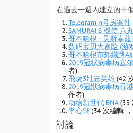
在過去一週內建立的十
Telegram n号房案件
SAMURAI 8 機侍 八
哥本哈根—灵斯泰兹
数码宝贝大冒险 (游戏
哥本哈根市郊鐵路A
2019冠状病毒病塞
者)
飛虎3壯志英雄
(42
2019冠狀病毒病香
作者)
动物新世代 BNA
(3
李心钰
(34 次編輯 
討論