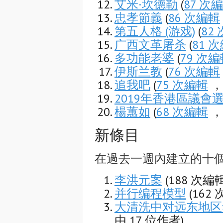
艾米·坎德勒
(
87 次
忠孝節義
(
86 次編輯
第五人格 (游戏)
(
82
广西文革屠杀
(
81 
多功能老婆
(
79 次
伊斯兰教
(
76 次編輯
追我吧
(
75 次編輯
，
2019年香港區議會
楊蕙如
(
68 次編輯
，
新條目
在過去一週內建立的十
李洪元案
(188 次編
并行编程模型
(162
大清洗中对远东地区
由 17 位作者)