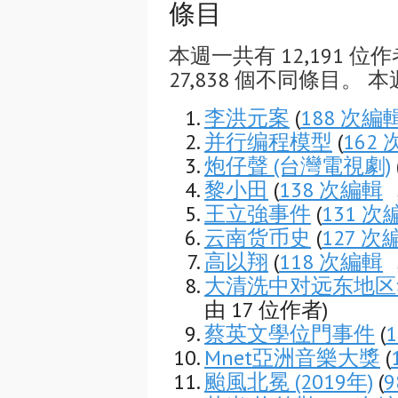
條目
本週一共有 12,191 位作
27,838 個不同條目。 本
李洪元案
(
188 次編
并行编程模型
(
162
炮仔聲 (台灣電視劇)
黎小田
(
138 次編輯
，
王立強事件
(
131 次
云南货币史
(
127 次
高以翔
(
118 次編輯
，
大清洗中对远东地区
由 17 位作者)
蔡英文學位門事件
(
Mnet亞洲音樂大獎
(
颱風北冕 (2019年)
(