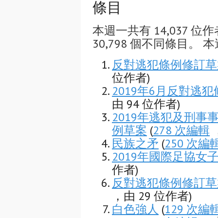
條目
本週一共有 14,037 位作
30,798 個不同條目。 本
反對逃犯條例修訂草
位作者)
2019年6月反對逃
由 94 位作者)
2019年逃犯及刑
例草案
(
278 次編輯
，
民族之矛
(
250 次編
2019年國際足協女
作者)
反對逃犯條例修訂草
，由 29 位作者)
白色強人
(
129 次編