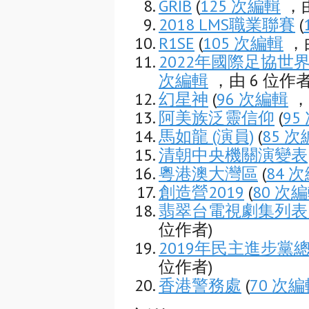
GRIB
(
125 次編輯
，由
2018 LMS職業聯賽
(
R1SE
(
105 次編輯
，由
2022年國際足協世
次編輯
，由 6 位作者
幻星神
(
96 次編輯
，
阿美族泛靈信仰
(
95
馬如龍 (演員)
(
85 
清朝中央機關演變表
粵港澳大灣區
(
84 
創造營2019
(
80 次
翡翠台電視劇集列表 (
位作者)
2019年民主進步黨
位作者)
香港警務處
(
70 次