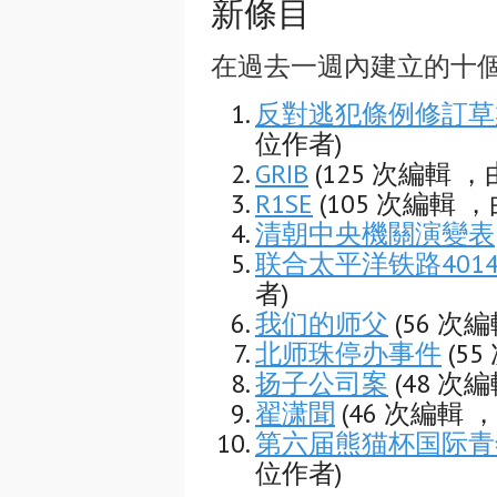
新條目
在過去一週內建立的十
反對逃犯條例修訂草
位作者)
GRIB
(125 次編輯 ，
R1SE
(105 次編輯 ，
清朝中央機關演變表
联合太平洋铁路401
者)
我们的师父
(56 次
北师珠停办事件
(5
扬子公司案
(48 次
翟潇聞
(46 次編輯 ，
第六届熊猫杯国际青
位作者)