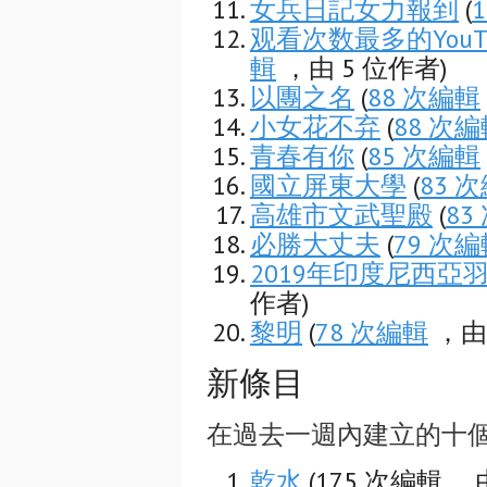
女兵日記女力報到
(
观看次数最多的You
輯
，由 5 位作者)
以團之名
(
88 次編輯
小女花不弃
(
88 次
青春有你
(
85 次編輯
國立屏東大學
(
83 
高雄市文武聖殿
(
83
必勝大丈夫
(
79 次
2019年印度尼西亞
作者)
黎明
(
78 次編輯
，由 
新條目
在過去一週內建立的十
乾水
(175 次編輯 ，