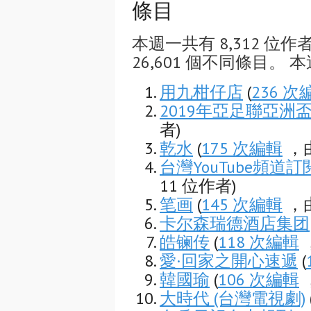
條目
本週一共有 8,312 位作
26,601 個不同條目。 本
用九柑仔店
(
236 次
2019年亞足聯亞洲
者)
乾水
(
175 次編輯
，由
台灣YouTube頻道
11 位作者)
笔画
(
145 次編輯
，由
卡尔森瑞德酒店集团
皓镧传
(
118 次編輯
，
愛·回家之開心速遞
(
韓國瑜
(
106 次編輯
，
大時代 (台灣電視劇)