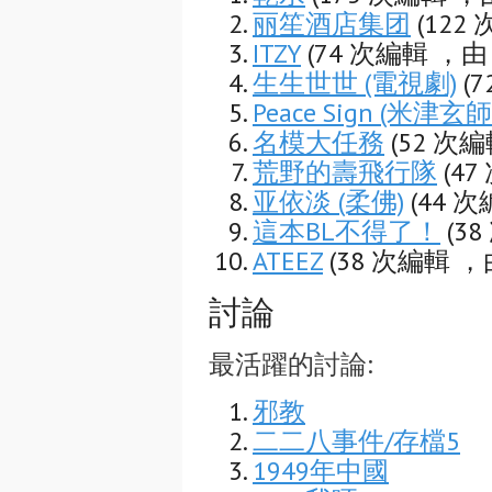
丽笙酒店集团
(122
ITZY
(74 次編輯 ，由
生生世世 (電視劇)
(
Peace Sign (米津玄
名模大任務
(52 次
荒野的壽飛行隊
(4
亚依淡 (柔佛)
(44 
這本BL不得了！
(3
ATEEZ
(38 次編輯 ，
討論
最活躍的討論:
邪教
二二八事件/存檔5
1949年中國