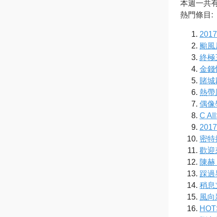
本週一共有 
熱門條目:
20
颱風尼
終極三
金錢
賭城
熱帶風
偶像
C All
20
密特
歡迎
陳赫
踩過
稍息
風向
HOT