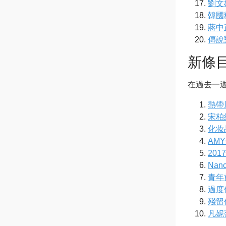
劉文
韓國
蔣中
傳說
新條
在過去一
熱帶風
宋柏
化妆
AMY
20
Nan
青年
過度
殘留
凡妮