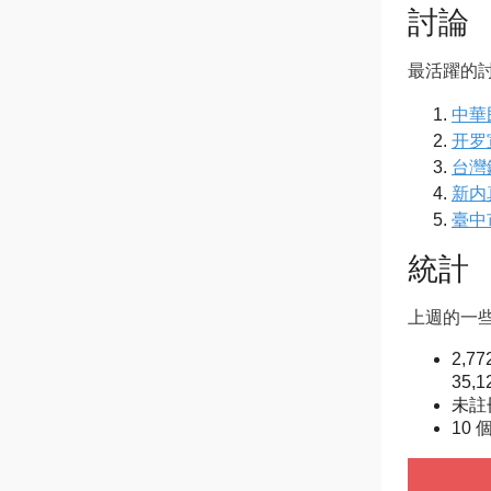
討論
最活躍的討
中華
开罗
台灣
新内
臺中
統計
上週的一些
2,7
35,
未註冊
10 