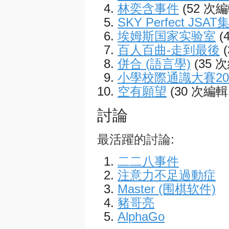
林奕含事件
(52 次
SKY Perfect JSAT
埃姆斯国家实验室
(
百人百曲-走到最後
併合 (語言學)
(35 
小學校際通識大賽20
空有願望
(30 次編輯
討論
最活躍的討論:
二二八事件
注意力不足過動症
Master (围棋软件)
豬哥亮
AlphaGo