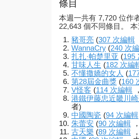
條目
本週一共有 7,720 位作
22,643 個不同條目。 本
豬哥亮
(
307 次編輯
WannaCry
(
240 次
扎扎·帕楚里亚
(
195
甘味人生
(
182 次編
不懂撒嬌的女人
(
17
第28屆金曲獎
(
160
V怪客
(
114 次編輯
，
港鐵伊藤忠近畿川崎
者)
中國陶瓷
(
94 次編輯
朱蕾安
(
90 次編輯
，
古天樂
(
89 次編輯
，