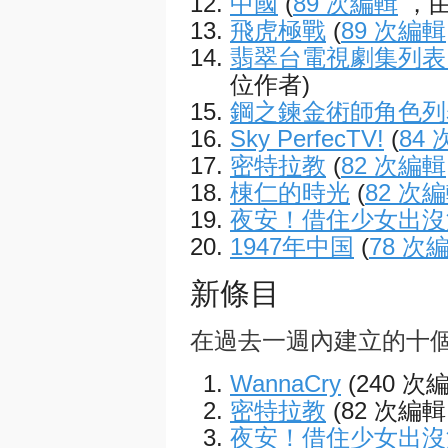
中國
(
89 次編輯
，由
飛虎極戰
(
89 次編輯
翡翠台電視劇集列表 (
位作者)
鋼之鍊金術師角色列
Sky PerfecTV!
(
84
密特拉教
(
82 次編輯
棟仁的時光
(
82 次
夜安！借住少女出沒
1947年中国
(
78 次
新條目
在過去一週內建立的十
WannaCry
(240 次
密特拉教
(82 次編輯
夜安！借住少女出沒