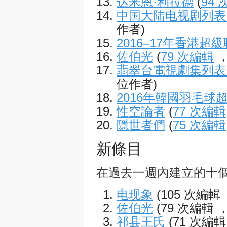
达米恩·利拉德
(
94
中国大陆电视剧列表 (
作者)
2016–17年香港超
佐伯光
(
79 次編輯
，
翡翠台電視劇集列表 (
位作者)
2016年韓國羽毛球
性空論者
(
77 次編輯
隱世者們
(
75 次編輯
新條目
在過去一週內建立的十
电现象
(105 次編輯
佐伯光
(79 次編輯 
祁县王氏
(71 次編輯