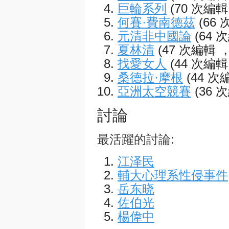
巨輪系列
(70 次編輯
何賽·費南德茲
(66
元清非中國論
(64 
夏林清
(47 次編輯 
找愛女人
(44 次編輯
桑德拉·摩根
(44 次
亞洲太空競賽
(36 
討論
最活躍的討論:
江泽民
輔大心理系性侵事件
岳东晓
佐伯光
楊偉中