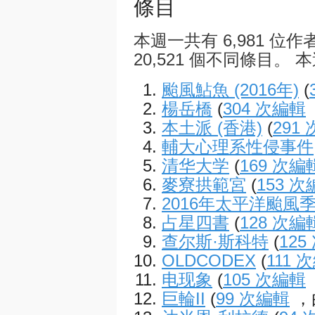
條目
本週一共有 6,981 位作
20,521 個不同條目。 本
颱風鮎魚 (2016年)
(
楊岳橋
(
304 次編輯
本土派 (香港)
(
291
輔大心理系性侵事件
清华大学
(
169 次編
麥寮拱範宮
(
153 
2016年太平洋颱風
占星四書
(
128 次編
查尔斯·斯科特
(
125
OLDCODEX
(
111 
电现象
(
105 次編輯
巨輪II
(
99 次編輯
，由