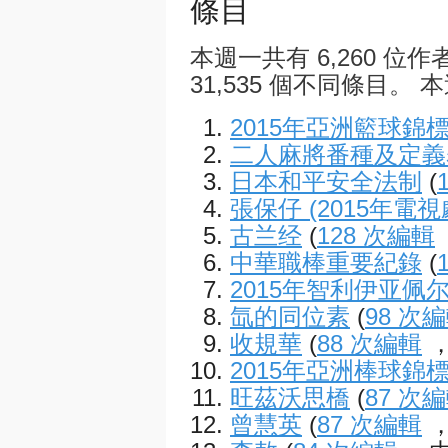
條目
本週一共有 6,260 位作
31,535 個不同條目。 本
2015年亞洲籃球錦
二人麻將番種及定義
日本和平安全法制
(
張保仔 (2015年電視
古兰经
(
128 次編輯
中華職棒重要紀錄
(
2015年智利伊亚佩
氙的同位素
(
98 次
收規華
(
88 次編輯
，
2015年亞洲棒球錦
旺茲沃思橋
(
87 次
曾慧英
(
87 次編輯
，