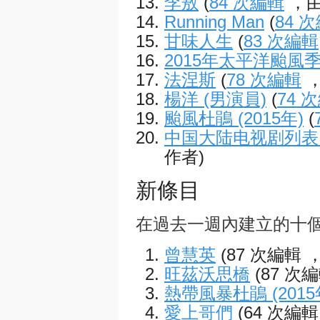
李敖
(
84 次編輯
，由
Running Man
(
84 
甘味人生
(
83 次編輯
2015年太平洋颱風
法涅斯
(
78 次編輯
，
楊洋 (男演員)
(
74 
颱風杜鵑 (2015年)
(
中国大陆电视剧列表 (
作者)
新條目
在過去一週內建立的十
曾慧英
(87 次編輯 
旺茲沃思橋
(87 次
熱帶風暴杜鵑 (2015
愛上哥們
(64 次編輯