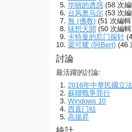
华丽的诱惑
(58 次
台风奥马尔
(53 次
無 (佛教)
(51 次編輯
味想天開
(50 次編輯
卡特曼的肛门探针
(
梁可耀 (阿Bert)
(4
討論
最活躍的討論:
2016年中華民國立
蘇聯戰爭罪行
Windows 10
西直门站
高揚昇
統計