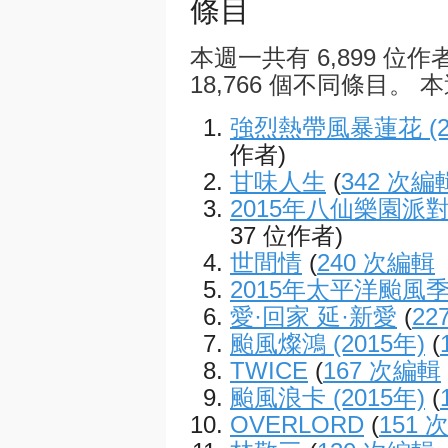
條目
本週一共有 6,899 位作
18,766 個不同條目。 本
強烈熱帶風暴蓮花 (2
作者)
甘味人生
(
342 次編
2015年八仙樂園派
37 位作者)
世間情
(
240 次編輯
2015年太平洋颱風
愛·回家 延·新愛
(
22
颱風燦鴻 (2015年)
(
TWICE
(
167 次編輯
颱風浪卡 (2015年)
(
OVERLORD
(
151 