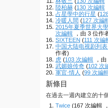
林敬三
(
130 次編輯
陸柏赫
(
130 次編輯
占星學中的行星
(
12
冷暖人間
(
127 次編
2015年夏季世界
次編輯
，由 3 位作者
SIXTEEN
(
111 次編
中国大陆电视剧列表 (
作者)
虎
(
103 次編輯
，由 
武媚娘传奇
(
102 
軍官·情人
(
99 次編
新條目
在過去一週內建立的十
Twice
(167 次編輯 