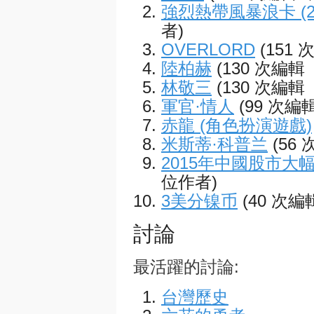
強烈熱帶風暴浪卡 (2
者)
OVERLORD
(151
陸柏赫
(130 次編輯
林敬三
(130 次編輯
軍官·情人
(99 次編
赤龍 (角色扮演遊戲)
米斯蒂·科普兰
(56
2015年中國股市大
位作者)
3美分镍币
(40 次編
討論
最活躍的討論:
台灣歷史