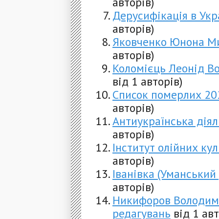
авторів)
Дерусифікація в Укр
авторів)
Яковченко Юнона М
авторів)
Коломієць Леонід В
від 1 авторів)
Список померлих 20
авторів)
Антиукраїнська діял
авторів)
Інститут олійних ку
авторів)
Іванівка (Уманський
авторів)
Никифоров Володим
редагувань
від 1 авт