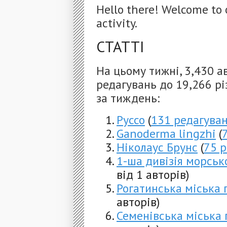
Hello there! Welcome to 
activity.
СТАТТІ
На цьому тижні, 3,430 а
редагувань до 19,266 рі
за тиждень:
Руссо
(
131 редагува
Ganoderma lingzhi
(
Ніколаус Брунс
(
75 
1-ша дивізія морсько
від 1 авторів)
Рогатинська міська
авторів)
Семенівська міська