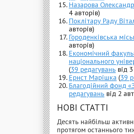
Назарова Олександр
4 авторів)
Поклітару Раду Віта
авторів)
Городенківська місь
авторів)
Економічний факуль
національного уніве
(
39 редагувань
від 3
Ернст Марішка
(
39 
Благодійний фонд «
редагувань
від 2 авт
НОВІ СТАТТІ
Десять найбільш активн
протягом останнього ти