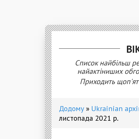
ВІ
Список найбільш ред
найактіниших обг
Приходить щоп'ят
Додому
Ukrainian арх
листопада 2021 р.