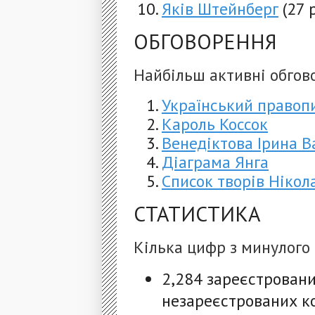
Яків Штейнберг
(27 
ОБГОВОРЕННЯ
Найбільш активні обгов
Український правоп
Кароль Коссок
Венедіктова Ірина В
Діаграма Янга
Список творів Нікол
СТАТИСТИКА
Кілька цифр з минулого
2,284 зареєстровани
незареєстрованих к