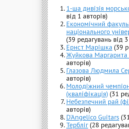
1-ша дивізія морсько
від 1 авторів)
Економічний факуль
національного уніве
(39 редагувань від 3
Ернст Марішка
(39 
Жуйкова Маргарита 
авторів)
Глазова Людмила Се
авторів)
Молодіжний чемпіон
(кваліфікація)
(31 ре
Небезпечний рай (фі
авторів)
D'Angelico Guitars
(3
Тербліг
(28 редагува