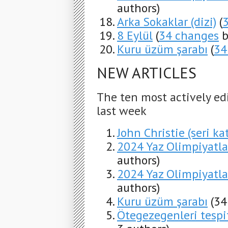
authors)
Arka Sokaklar (dizi)
(
8 Eylül
(
34 changes
b
Kuru üzüm şarabı
(
34
NEW ARTICLES
The ten most actively ed
last week
John Christie (seri kat
2024 Yaz Olimpiyatla
authors)
2024 Yaz Olimpiyatlar
authors)
Kuru üzüm şarabı
(34
Ötegezegenleri tespi