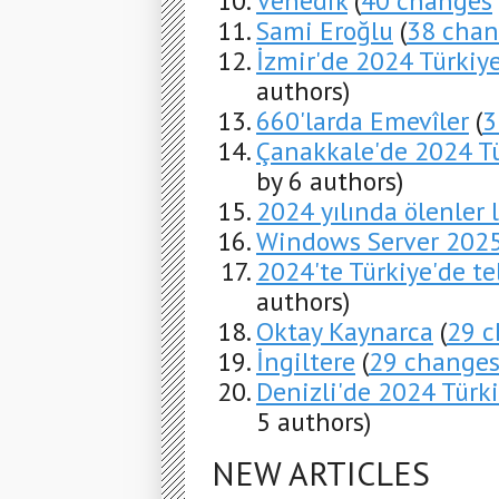
Venedik
(
40 changes
Sami Eroğlu
(
38 chan
İzmir'de 2024 Türkiye
authors)
660'larda Emevîler
(
3
Çanakkale'de 2024 Tü
by 6 authors)
2024 yılında ölenler l
Windows Server 202
2024'te Türkiye'de te
authors)
Oktay Kaynarca
(
29 
İngiltere
(
29 change
Denizli'de 2024 Türki
5 authors)
NEW ARTICLES