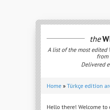
the
WE
A list of the most edited
from 
Delivered e
Home
Türkçe edition a
Hello there! Welcome to 