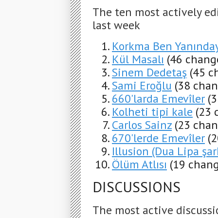
The ten most actively ed
last week
Korkma Ben Yanında
Kül Masalı
(46 change
Sinem Dedetaş
(45 c
Sami Eroğlu
(38 chan
660'larda Emevîler
(3
Kolheti tipi kale
(23 
Carlos Sainz
(23 chan
670'lerde Emevîler
(2
Illusion (Dua Lipa şark
Ölüm Atlısı
(19 chang
DISCUSSIONS
The most active discussi