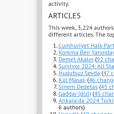
activity.
ARTICLES
This week, 3,224 author
different articles. The to
Cumhuriyet Halk Part
Korkma Ben Yanında
Demet Akalın
(
92 ch
Survivor 2024: All Sta
Hudutsuz Sevda
(
47 
Kül Masalı
(
46 chang
Sinem Dedetaş
(
45 c
Gaddar (dizi)
(
45 cha
Ankara'da 2024 Türki
6 authors)