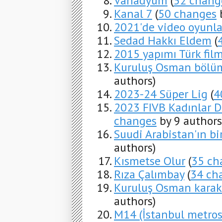
Vanadyum
(
52 chang
Kanal 7
(
50 changes
b
2021'de video oyunla
Sedad Hakkı Eldem
(
2015 yapımı Türk film
Kuruluş Osman bölüml
authors)
2023-24 Süper Lig
(
4
2023 FIVB Kadınlar 
changes
by 9 authors
Suudi Arabistan'ın bi
authors)
Kısmetse Olur
(
35 ch
Rıza Çalımbay
(
34 ch
Kuruluş Osman karakte
authors)
M14 (İstanbul metros