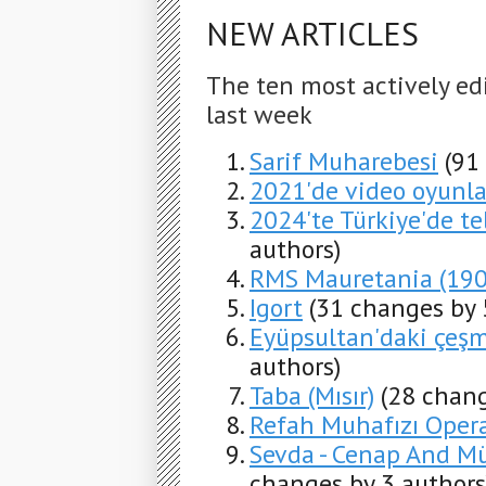
NEW ARTICLES
The ten most actively ed
last week
Sarif Muharebesi
(91
2021'de video oyunla
2024'te Türkiye'de te
authors)
RMS Mauretania (190
Igort
(31 changes by 
Eyüpsultan'daki çeşme
authors)
Taba (Mısır)
(28 chang
Refah Muhafızı Oper
Sevda - Cenap And Mü
changes by 3 authors