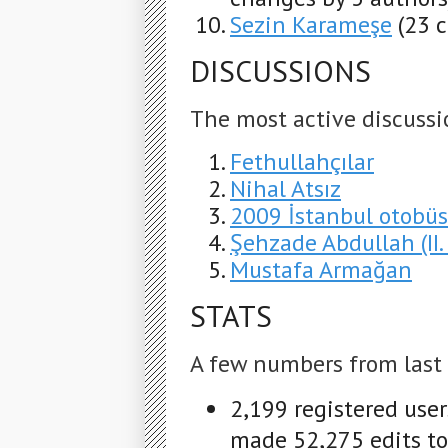
Sezin Karameşe
(23 
DISCUSSIONS
The most active discussi
Fethullahçılar
Nihal Atsız
2009 İstanbul otobüs 
Şehzade Abdullah (II.
Mustafa Armağan
STATS
A few numbers from last
2,199 registered use
made 52,275 edits to