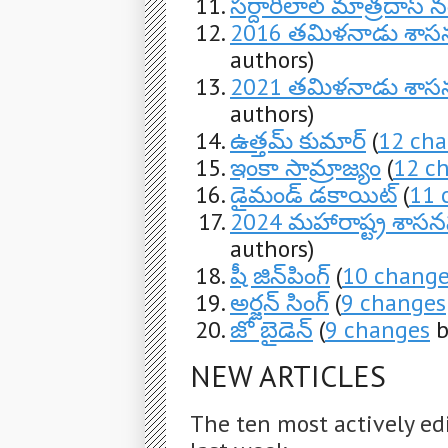
సర్దారీలాల్ మాత్రదాస్ 
2016 తమిళనాడు శాసన
authors)
2021 తమిళనాడు శాసన
authors)
ఉత్తమ్ కుమార్
(
12 ch
ఇంకా సామ్రాజ్యం
(
12 c
డైమండ్ డకాయిట్
(
11 
2024 మహారాష్ట్ర శాసన
authors)
షీ జిన్‌పింగ్
(
10 chang
అర్జన్ సింగ్
(
9 changes
జో బైడెన్
(
9 changes
b
NEW ARTICLES
The ten most actively ed