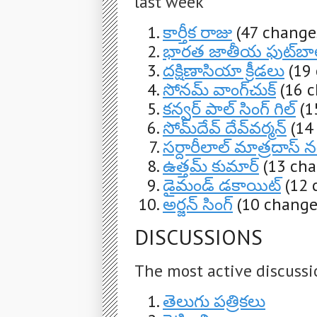
last week
కార్తీక రాజు
(47 change
భారత జాతీయ ఫుట్‌బాల్
దక్షిణాసియా క్రీడలు
(19
సోనమ్ వాంగ్‌చుక్
(16 
కన్వర్ పాల్ సింగ్ గిల్
(1
సోమ్‌దేవ్ దేవ్‌వర్మన్
(14
సర్దారీలాల్ మాత్రదాస్ 
ఉత్తమ్ కుమార్
(13 cha
డైమండ్ డకాయిట్
(12 
అర్జన్ సింగ్
(10 change
DISCUSSIONS
The most active discussi
తెలుగు పత్రికలు