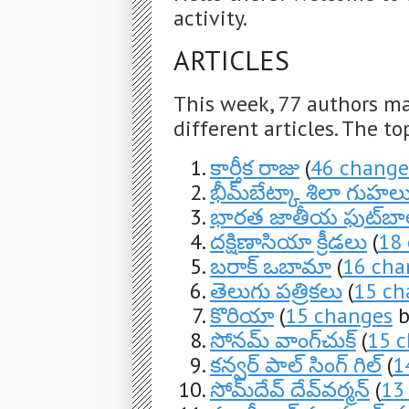
activity.
ARTICLES
This week, 77 authors m
different articles. The to
కార్తీక రాజు
(
46 change
భీమ్‌బేట్కా శిలా గుహల
భారత జాతీయ ఫుట్‌బాల్
దక్షిణాసియా క్రీడలు
(
18
బరాక్ ఒబామా
(
16 cha
తెలుగు పత్రికలు
(
15 ch
కొరియా
(
15 changes
b
సోనమ్ వాంగ్‌చుక్
(
15 
కన్వర్ పాల్ సింగ్ గిల్
(
1
సోమ్‌దేవ్ దేవ్‌వర్మన్
(
13