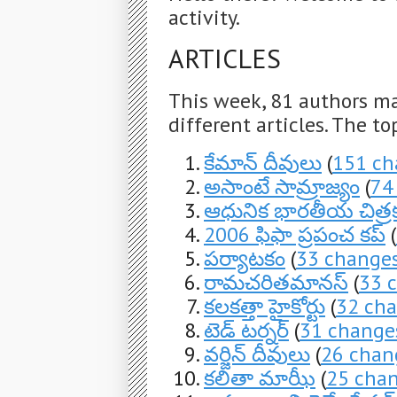
activity.
ARTICLES
This week, 81 authors m
different articles. The to
కేమాన్ దీవులు
(
151 ch
అసాంటే సామ్రాజ్యం
(
74
ఆధునిక భారతీయ చిత్ర
2006 ఫిఫా ప్రపంచ కప్
(
పర్యాటకం
(
33 change
రామచరితమానస్
(
33 
కలకత్తా హైకోర్టు
(
32 ch
టెడ్ టర్నర్
(
31 change
వర్జిన్ దీవులు
(
26 chan
కలితా మాఝీ
(
25 cha