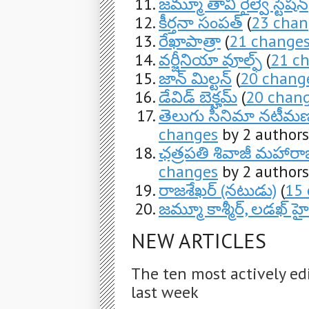
జమ్మూ తావి రైల్వే స్టేషన్
కీర్తనా సంపత్
(
23 chan
రేఖాపాత్రా
(
21 change
వర్జీనియా వూల్ఫ్
(
21 c
జాన్ మిల్టన్
(
20 chang
డేవిడ్ బెక్హమ్
(
20 chan
తెలుగు సినిమా నటీమణు
changes
by 2 authors
ఛత్రపతి శివాజీ మహార
changes
by 2 authors
రాజశేఖర్ (నటుడు)
(
15
జమ్మూ కాశ్మీర్, లడఖ్ హైక
NEW ARTICLES
The ten most actively ed
last week