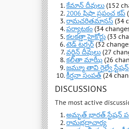
కేమాన్ దీవులు
(152 ch
2006 ఫిఫా ప్రపంచ కప్
రామచరితమానస్
(34 
పర్యాటకం
(34 changes
కలకత్తా హైకోర్టు
(33 cha
టెడ్ టర్నర్
(32 changes
వర్జిన్ దీవులు
(27 chan
కలితా మాఝీ
(26 chan
జమ్మూ తావి రైల్వే స్టేషన్
కీర్తనా సంపత్
(24 chan
DISCUSSIONS
The most active discussi
అమృత్ భారత్ స్టేషన్ 
రామభద్రాచార్య