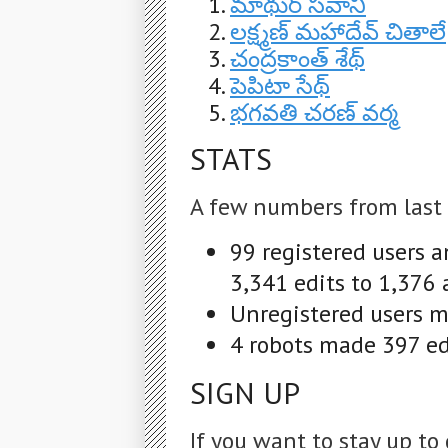
మాథుర్ సవానీ
లక్ష్మణ్ మహాదేవ్ చితాలే
చంద్రకాంత్ శేథ్
పెపిటా సేథ్
భగవతి చరణ్ వర్మ
STATS
A few numbers from last
99 registered users 
3,341 edits to 1,376 
Unregistered users ma
4 robots made 397 edi
SIGN UP
If you want to stay up to