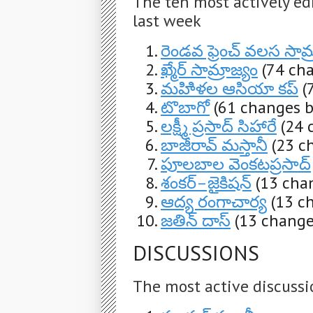
The ten most actively ed
last week
రెండవ ఫ్రెంచ్ వలస సామ్
ఖ్మేర్ సామ్రాజ్యం
(74 ch
మహిిళల ఆసియా కప్
(
టొబాగో
(61 changes b
లక్ష్మీ ప్రసాద్ సిహారే
(24 
బాజీరావ్ మస్తానీ
(23 c
పూలబాల వెంకటప్రసాద్
శంకర్–జైకిషన్
(13 cha
ఆద్య రంగాచార్య
(13 c
జతిన్ దాస్
(13 change
DISCUSSIONS
The most active discussi