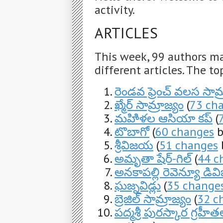
activity.
ARTICLES
This week, 99 authors m
different articles. The to
రెండవ ఫ్రెంచ్ వలస సామ్
ఖ్మేర్ సామ్రాజ్యం
(
73 ch
మహిిళల ఆసియా కప్
(
టొబాగో
(
60 changes
b
శ్రీవిజయ
(
51 changes
అమృతా షేర్-గిల్
(
44 c
అనకాపల్లి రెవెన్యూ డివ
ఘజ్నవిడ్లు
(
35 change
బ్రెజిల్ సామ్రాజ్యం
(
32 c
పద్మశ్రీ పురస్కార గ్రహ