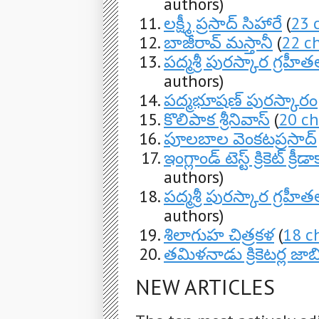
authors)
లక్ష్మీ ప్రసాద్ సిహారే
(
23 
బాజీరావ్ మస్తానీ
(
22 c
పద్మశ్రీ పురస్కార గ్రహ
authors)
పద్మభూషణ్ పురస్కారం
కొలిపాక శ్రీనివాస్
(
20 c
పూలబాల వెంకటప్రసాద్
ఇంగ్లాండ్ టెస్ట్ క్రికెట్ క
authors)
పద్మశ్రీ పురస్కార గ్రహ
authors)
శిలాగుహ చిత్రకళ
(
18 c
తమిళనాడు క్రికెటర్ల జా
NEW ARTICLES