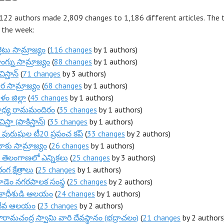
 122 authors made 2,809 changes to 1,186 different articles. The 
r the week:
లైటు సామ్రాజ్యం
(
116 changes
by 1 authors)
గ్ను సామ్రాజ్యం
(
88 changes
by 1 authors)
స్తాన్
(
71 changes
by 3 authors)
ర సామ్రాజ్యం
(
68 changes
by 1 authors)
కుళం జిల్లా
(
45 changes
by 1 authors)
ధ్య రామమందిరం
(
35 changes
by 1 authors)
్తా (పాకిస్తాన్)
(
35 changes
by 1 authors)
 పురుషుల టీ20 ప్రపంచ కప్
(
33 changes
by 2 authors)
ాకు సామ్రాజ్యం
(
26 changes
by 1 authors)
 తెలంగాణలో ఎన్నికలు
(
25 changes
by 3 authors)
గ క్షేత్రాలు
(
25 changes
by 1 authors)
గూడెం నగరపాలక సంస్థ
(
25 changes
by 2 authors)
రకాధీశుడి ఆలయం
(
24 changes
by 1 authors)
దేవ ఆలయం
(
23 changes
by 2 authors)
సీతారామచంద్ర స్వామి వారి దేవస్థానం (భద్రాచలం)
(
21 changes
by 2 authors