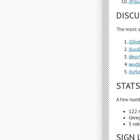
సామ్
DISCU
The most ac
చిరంజ
మండవ
తెలుగ
ఆంధ్రప
రంగన
STATS
A few numb
122 r
Unreg
5 rob
SIGN 