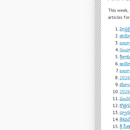
This week,
articles fo
హెఫ్త
జియోం
బలూచి
సంచా
శ్రీకా
అయో
బలూచిస
2026
టివాన
2026
పంచరం
కొత్త
ద్వా
కేశవ
శ్రీ 