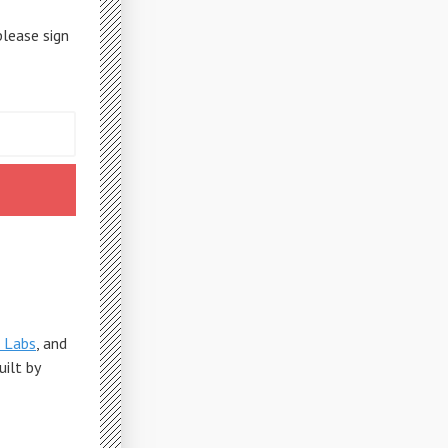
please sign
 Labs
, and
Built by