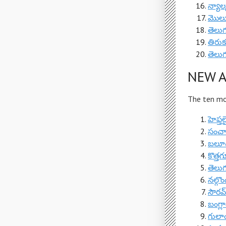
న్యాల్
మొలు
తెలుగ
తిరుక
తెలు
NEW A
The ten mos
హెఫ్త
సంచా
బలూచిస
కొత్త
తెలుగ
నల్గొ
సౌరవ
బంగ్లా
గులా