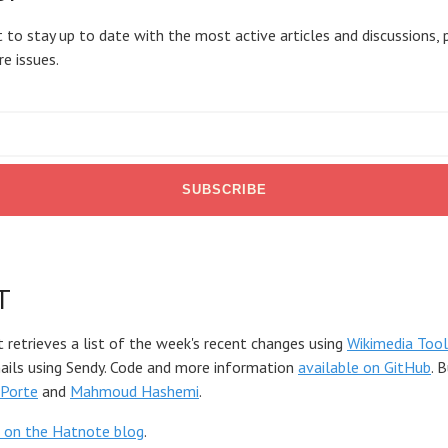
 to stay up to date with the most active articles and discussions, 
re issues.
T
t retrieves a list of the week's recent changes using
Wikimedia Tool
mails using Sendy. Code and more information
available on GitHub
. 
Porte
and
Mahmoud Hashemi
.
 on the Hatnote blog
.