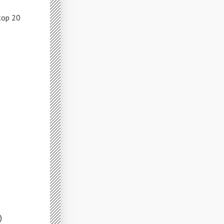
top 20
)