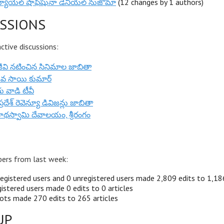
యూయేల్ షాఫీషునా డేనియల్ నుజోమా
(12 changes by 1 authors)
SSIONS
tive discussions:
ీవి నటించిన సినిమాల జాబితా
 సాయి కుమార్
ు వాడి టీవీ
్రదేశ్ రెవెన్యూ డివిజన్లు జాబితా
ాథస్వామి దేవాలయం, శ్రీరంగం
ers from last week:
egistered users and 0 unregistered users made 2,809 edits to 1,186
istered users made 0 edits to 0 articles
ots made 270 edits to 265 articles
UP