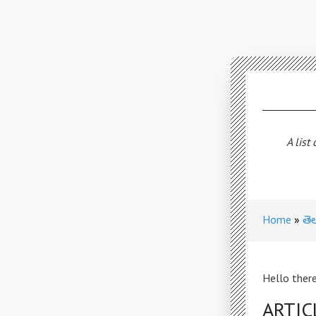
A list
Home
తె
Hello there
ARTIC