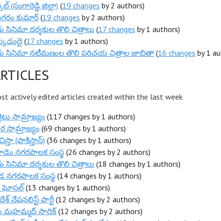
కల్ (సంగారెడ్డి జిల్లా)
(
19 changes
by 2 authors)
గరం కుమార్
(
19 changes
by 2 authors)
ు సినిమా దర్శకుల తొలి చిత్రాలు
(
17 changes
by 1 authors)
్కుడందై
(
17 changes
by 1 authors)
గు సినిమా నటీమణుల తొలి పరిచయ చిత్రాల జాబితా
(
16 changes
by 1 au
RTICLES
t actively edited articles created within the last week
లైటు సామ్రాజ్యం
(117 changes by 1 authors)
ర సామ్రాజ్యం
(69 changes by 1 authors)
్తా (పాకిస్తాన్)
(36 changes by 1 authors)
గూడెం నగరపాలక సంస్థ
(26 changes by 2 authors)
ు సినిమా దర్శకుల తొలి చిత్రాలు
(18 changes by 1 authors)
ండ నగరపాలక సంస్థ
(14 changes by 1 authors)
్ ఘోసల్
(13 changes by 1 authors)
దేశ్ నేషనలిస్ట్ పార్టీ
(12 changes by 2 authors)
ం మహమ్మద్ సాదిక్
(12 changes by 2 authors)