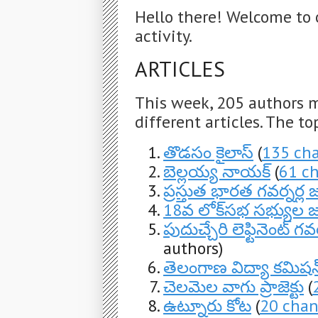
Hello there! Welcome to 
activity.
ARTICLES
This week, 205 authors 
different articles. The to
తొడసం కైలాస్
(
135 ch
బెల్లయ్య నాయక్
(
61 c
ప్రస్తుత భారత గవర్నర్ల 
18వ లోక్‌సభ సభ్యుల 
పుదుచ్చేరి లెఫ్టినెంట్ గవ
authors)
తెలంగాణ విద్యా కమిషన
చెలమెల వాగు ప్రాజెక్టు
(
ఉట్నూరు కోట
(
20 cha