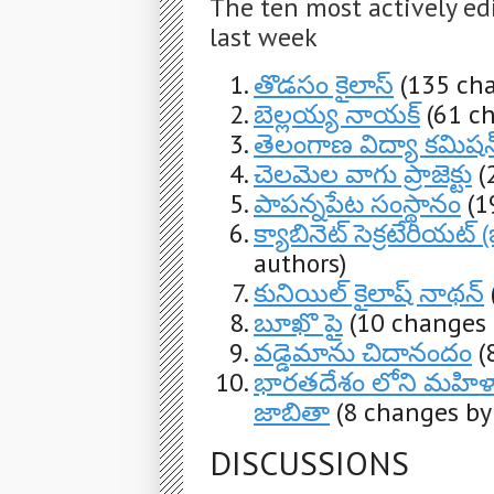
The ten most actively ed
last week
తొడసం కైలాస్
(135 cha
బెల్లయ్య నాయక్
(61 c
తెలంగాణ విద్యా కమిషన
చెలమెల వాగు ప్రాజెక్టు
(
పాపన్నపేట సంస్థానం
(1
క్యాబినెట్ సెక్రటేరియట్
authors)
కునియిల్ కైలాష్ నాథన్
బూఖొ పై
(10 changes 
వడ్డెమాను చిదానందం
(
భారతదేశం లోని మహిళా లె
జాబితా
(8 changes by
DISCUSSIONS