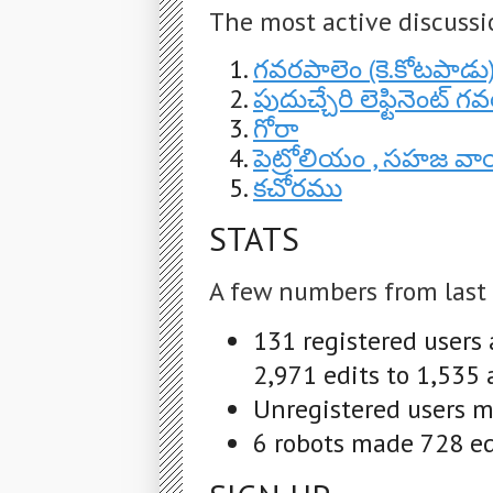
The most active discussi
గవరపాలెం (కె.కోటపాడు
పుదుచ్చేరి లెఫ్టినెంట్ గవ
గోరా
పెట్రోలియం , సహజ వా
కచోరము
STATS
A few numbers from last
131 registered users
2,971 edits to 1,535 
Unregistered users m
6 robots made 728 edi