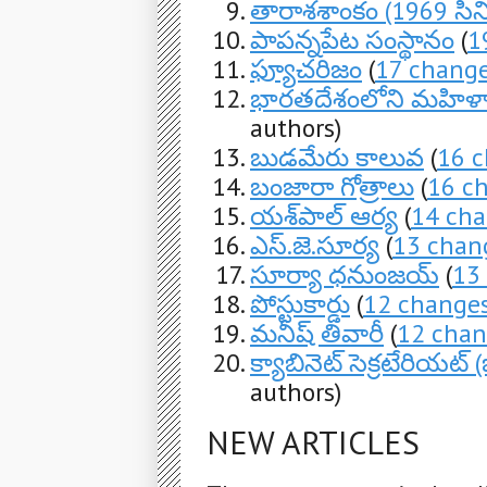
తారాశశాంకం (1969 సిన
పాపన్నపేట సంస్థానం
(
1
ఫ్యూచరిజం
(
17 chang
భారతదేశంలోని మహిళా గ
authors)
బుడమేరు కాలువ
(
16 
బంజారా గోత్రాలు
(
16 c
యశ్‌పాల్ ఆర్య
(
14 ch
ఎస్.జె.సూర్య
(
13 chan
సూర్యా ధనుంజయ్
(
13
పోస్టుకార్డు
(
12 change
మనీష్ తివారీ
(
12 chan
క్యాబినెట్ సెక్రటేరియట్
authors)
NEW ARTICLES