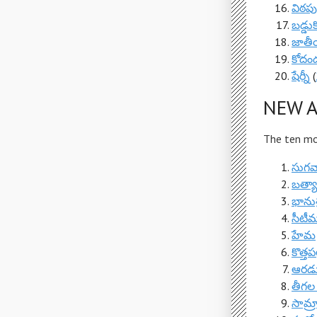
విఠపు
బడ్డ
జాతీ
కోదం
షేర్నీ
(
NEW A
The ten mos
సుగవ
బత్య
భానుశ్
సీటీమా
హేమ
కొత్త
ఆరడుగ
తీగల 
సామ్రా