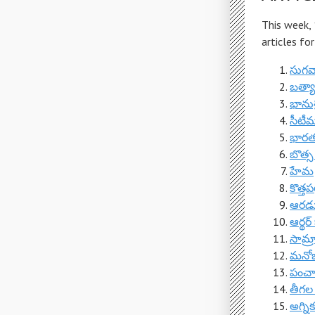
This week,
articles fo
సుగవ
బత్య
భానుశ్
సీటీమా
భారత
బొత్
హేమ
కొత్త
ఆరడుగ
ఆర్థర్
సామ్రా
మ‌నోజ
పంచ
తీగల 
అగ్ని