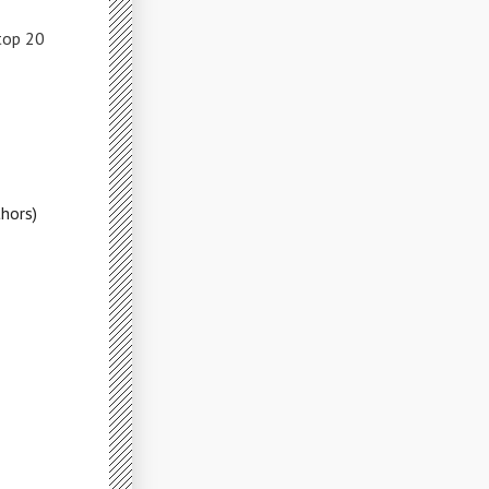
top 20
hors)