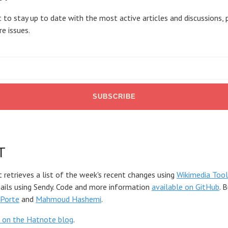
 to stay up to date with the most active articles and discussions, 
re issues.
T
t retrieves a list of the week's recent changes using
Wikimedia Tool
mails using Sendy. Code and more information
available on GitHub
. 
Porte
and
Mahmoud Hashemi
.
 on the Hatnote blog
.