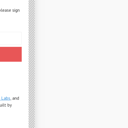
please sign
 Labs
, and
Built by