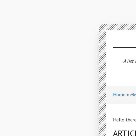
A list
Home
తె
Hello there
ARTIC