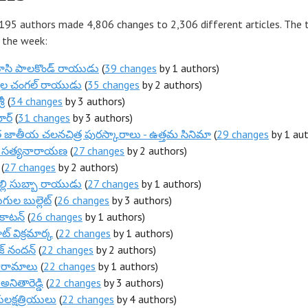
 195 authors made 4,806 changes to 2,306 different articles. The 
r the week:
ాసి పాలకొండ్ రాయుడు
(
39 changes
by 1 authors)
ాల చంగల్ రాయుడు
(
35 changes
by 2 authors)
రీ
(
34 changes
by 3 authors)
ర్‌
(
31 changes
by 3 authors)
 జాతీయ చలనచిత్ర పురస్కారాలు - ఉత్తమ సినిమా
(
29 changes
by 1 aut
స సత్యనారాయణ
(
27 changes
by 2 authors)
(
27 changes
by 2 authors)
పల్లి సుబ్బా రాయుడు
(
27 changes
by 1 authors)
ుల బుల్లెట్
(
26 changes
by 3 authors)
 కాటన్
(
26 changes
by 1 authors)
ట్ విక్రమార్క
(
22 changes
by 1 authors)
్ నంద‌న్‌
(
22 changes
by 2 authors)
ారామాలు
(
22 changes
by 1 authors)
అనితారెడ్డి
(
22 changes
by 3 authors)
కులక్షత్రియులు
(
22 changes
by 4 authors)