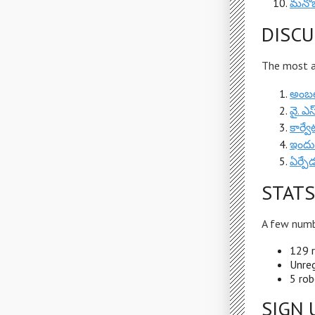
మ‌నోజ
DISCU
The most ac
అంబ
వై. ఎస
కార్వ
ఇందుక
ఏర్పే
STATS
A few numb
129 r
Unreg
5 rob
SIGN 