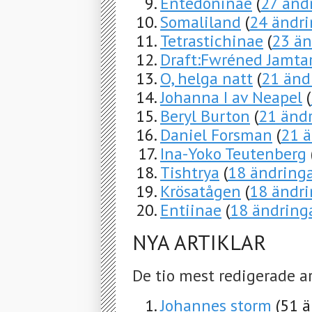
Entedoninae
(
27 änd
Somaliland
(
24 ändri
Tetrastichinae
(
23 än
Draft:Fwréned Jamta
O, helga natt
(
21 änd
Johanna I av Neapel
(
Beryl Burton
(
21 änd
Daniel Forsman
(
21 ä
Ina-Yoko Teutenberg
Tishtrya
(
18 ändring
Krösatågen
(
18 ändri
Entiinae
(
18 ändring
NYA ARTIKLAR
De tio mest redigerade a
Johannes storm
(51 