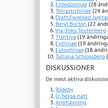
Entedoninae
(28 änd
Tetrastichinae
(24 än
Draft:Fwréned Jamta
Beryl Burton
(22 änd
Ina-Yoko Teutenberg
Tishtrya
(19 ändring
Entiinae
(19 ändring
Eulophinae
(18 ändr
Tatiana Schlossberg
DISKUSSIONER
De mest aktiva diskussio
Rödeby
O, helga natt
Armhävning