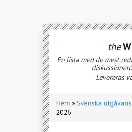
the
WE
En lista med de mest red
diskussionern
Levereras va
Hem
Svenska utgåvans 
2026