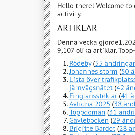
Hello there! Welcome to 
activity.
ARTIKLAR
Denna vecka gjorde1,202
9,107 olika artiklar. Top
Rödeby
(
55 ändringar
Johannes storm
(
50 ä
Lista över trafikplat
järnvägsnätet
(
42 än
Finglanssteklar
(
41 ä
Avlidna 2025
(
38 änd
Toppdomän
(
31 ändr
Gävlebocken
(
29 änd
Brigitte Bardot
(
28 ä