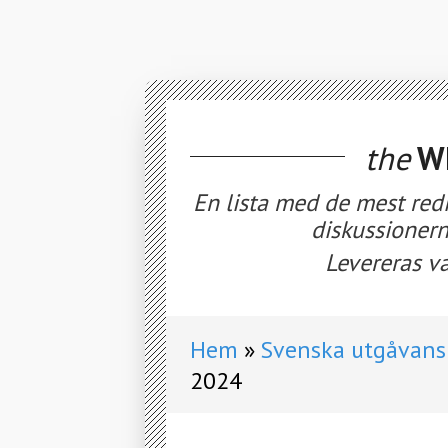
the
WE
En lista med de mest red
diskussionern
Levereras va
Hem
Svenska utgåvans 
2024