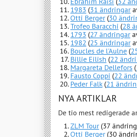
Ebrahim Raisi
(
32 än
1983
(
31 ändringar
a
Otti Berger
(
30 ändri
Trofeo Baracchi
(
28 ä
1793
(
27 ändringar
a
1982
(
25 ändringar
a
Boucles de l'Aulne
(
2
Billie Eilish
(
22 ändr
Margareta Dellefors
(
Fausto Coppi
(
22 änd
Peder Falk
(
21 ändrin
NYA ARTIKLAR
De tio mest redigerade a
ZLM Tour
(37 ändring
Otti Berger
(30 ändri