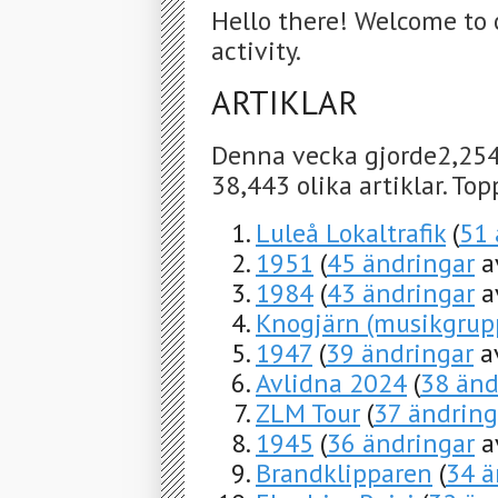
Hello there! Welcome to 
activity.
ARTIKLAR
Denna vecka gjorde2,254
38,443 olika artiklar. To
Luleå Lokaltrafik
(
51 
1951
(
45 ändringar
a
1984
(
43 ändringar
a
Knogjärn (musikgrup
1947
(
39 ändringar
a
Avlidna 2024
(
38 änd
ZLM Tour
(
37 ändring
1945
(
36 ändringar
a
Brandklipparen
(
34 ä