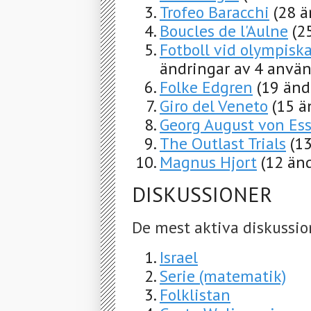
Trofeo Baracchi
(28 ä
Boucles de l'Aulne
(2
Fotboll vid olympis
ändringar av 4 använ
Folke Edgren
(19 änd
Giro del Veneto
(15 ä
Georg August von Es
The Outlast Trials
(1
Magnus Hjort
(12 än
DISKUSSIONER
De mest aktiva diskussio
Israel
Serie (matematik)
Folklistan