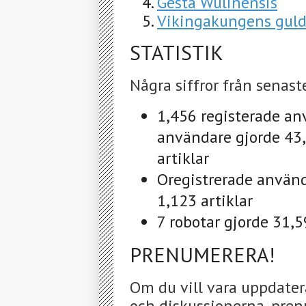
Gesta Wulinensis
Vikingakungens guld
STATISTIK
Några siffror från senast
1,456 registerade an
användare gjorde 43,
artiklar
Oregistrerade använd
1,123 artiklar
7 robotar gjorde 31,5
PRENUMERERA!
Om du vill vara uppdater
och diskussionerna, pren