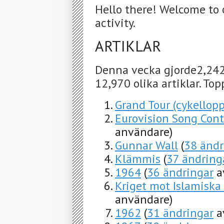
Hello there! Welcome to 
activity.
ARTIKLAR
Denna vecka gjorde2,242
12,970 olika artiklar. To
Grand Tour (cykellopp
Eurovision Song Con
användare)
Gunnar Wall
(
38 ändr
Klämmis
(
37 ändring
1964
(
36 ändringar
a
Kriget mot Islamiska
användare)
1962
(
31 ändringar
a