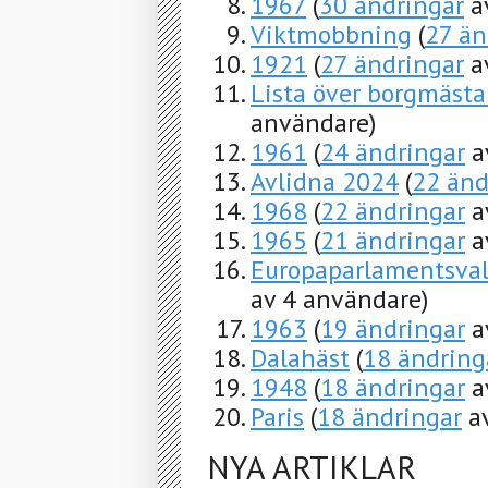
1967
(
30 ändringar
a
Viktmobbning
(
27 än
1921
(
27 ändringar
a
Lista över borgmästar
användare)
1961
(
24 ändringar
a
Avlidna 2024
(
22 änd
1968
(
22 ändringar
a
1965
(
21 ändringar
a
Europaparlamentsval
av 4 användare)
1963
(
19 ändringar
a
Dalahäst
(
18 ändring
1948
(
18 ändringar
a
Paris
(
18 ändringar
av
NYA ARTIKLAR