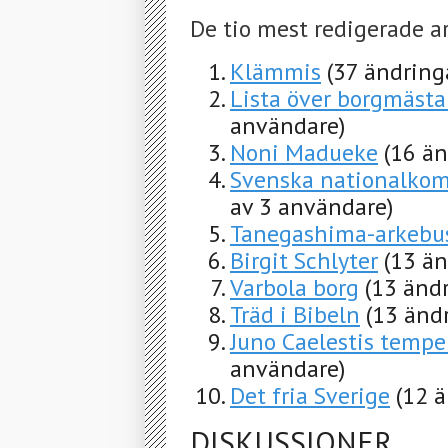
De tio mest redigerade a
Klämmis
(37 ändring
Lista över borgmästar
användare)
Noni Madueke
(16 än
Svenska nationalkom
av 3 användare)
Tanegashima-arkebu
Birgit Schlyter
(13 än
Varbola borg
(13 änd
Träd i Bibeln
(13 änd
Juno Caelestis tempe
användare)
Det fria Sverige
(12 
DISKUSSIONER