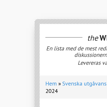
the
WE
En lista med de mest red
diskussionern
Levereras va
Hem
Svenska utgåvans 
2024