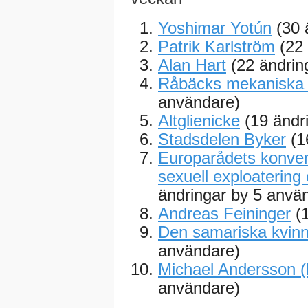
Yoshimar Yotún
(30 
Patrik Karlström
(22
Alan Hart
(22 ändrin
Råbäcks mekaniska 
användare)
Altglienicke
(19 ändr
Stadsdelen Byker
(1
Europarådets konven
sexuell exploatering
ändringar by 5 anvä
Andreas Feininger
(
Den samariska kvin
användare)
Michael Andersson (k
användare)