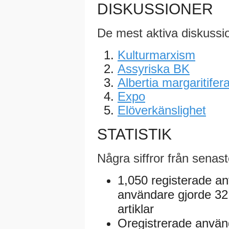
DISKUSSIONER
De mest aktiva diskussi
Kulturmarxism
Assyriska BK
Albertia margaritifer
Expo
Elöverkänslighet
STATISTIK
Några siffror från senas
1,050 registerade a
användare gjorde 32,
artiklar
Oregistrerade använd