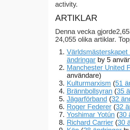
activity.
ARTIKLAR
Denna vecka gjorde2,65
24,055 olika artiklar. To
Världsmästerskapet i
ändringar
by 5 använ
Manchester United 
användare)
Kulturmarxism
(
51 ä
Brännbollsyran
(
35 ä
Jägarförband
(
32 än
Roger Federer
(
32 ä
Yoshimar Yotún
(
30 
Richard Carrier
(
30 