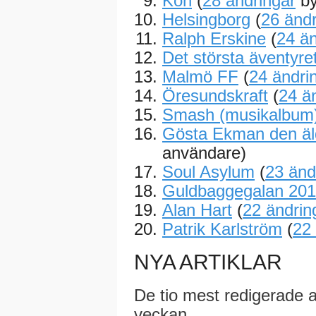
Kön
(
28 ändringar
by
Helsingborg
(
26 ändr
Ralph Erskine
(
24 än
Det största äventyre
Malmö FF
(
24 ändri
Öresundskraft
(
24 ä
Smash (musikalbum
Gösta Ekman den äl
användare)
Soul Asylum
(
23 änd
Guldbaggegalan 20
Alan Hart
(
22 ändrin
Patrik Karlström
(
22 
NYA ARTIKLAR
De tio mest redigerade 
veckan