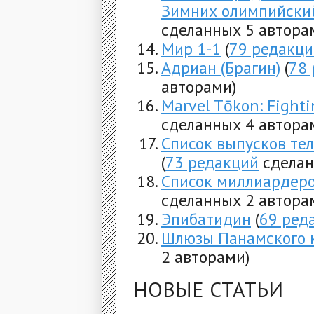
Зимних олимпийский
сделанных 5 автора
Мир 1-1
(
79 редакци
Адриан (Брагин)
(
78
авторами)
Marvel Tōkon: Fighti
сделанных 4 автора
Список выпусков те
(
73 редакций
сделан
Список миллиардеро
сделанных 2 автора
Эпибатидин
(
69 ред
Шлюзы Панамского 
2 авторами)
НОВЫЕ СТАТЬИ