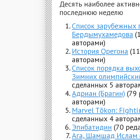
Десять наиболее активн
последнюю неделю
Список зарубежных 
Бердымухамедова
(
авторами)
История Орегона
(1
авторами)
Список порядка вых
Зимних олимпийский
сделанных 5 автора
Адриан (Брагин)
(79
авторами)
Marvel Tōkon: Fighti
сделанных 4 автора
Эпибатидин
(70 ред
Ага, Шамшад Ислам 