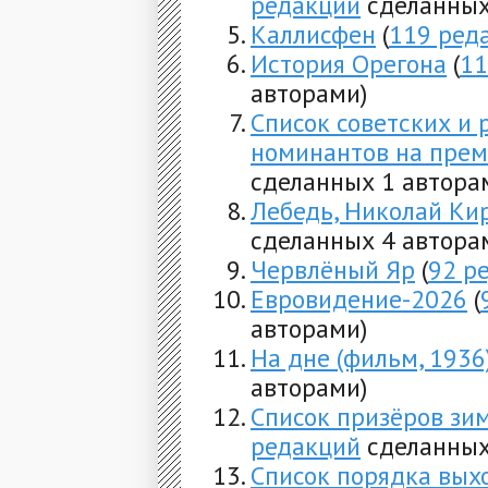
редакций
сделанных
Каллисфен
(
119 ред
История Орегона
(
11
авторами)
Список советских и 
номинантов на пре
сделанных 1 автора
Лебедь, Николай Ки
сделанных 4 автора
Червлёный Яр
(
92 р
Евровидение-2026
(
авторами)
На дне (фильм, 1936
авторами)
Список призёров зи
редакций
сделанных
Список порядка вых