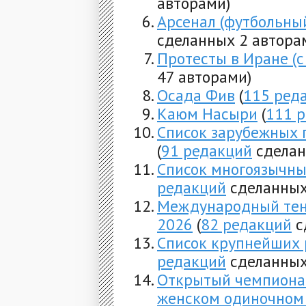
авторами)
Арсенал (футбольный
сделанных 2 автора
Протесты в Иране (с
47 авторами)
Осада Фив
(
115 ред
Каюм Насыри
(
111 
Список зарубежных 
(
91 редакций
сделан
Список многоязычны
редакций
сделанных
Международный тен
2026
(
82 редакций
с
Список крупнейших
редакций
сделанных
Открытый чемпионат
женском одиночном 