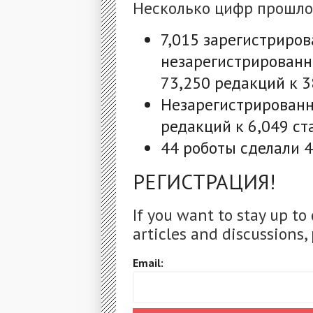
Несколько цифр прошло
7,015 зарегистриров
незарегистрированн
73,250 редакций к 3
Незарегистрированн
редакций к 6,049 ст
44 роботы сделали 4
РЕГИСТРАЦИЯ!
If you want to stay up to
articles and discussions, 
Email: