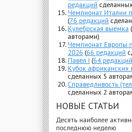
редакций
сделанных
Чемпионат Италии п
(
76 редакций
сделан
Кулебрская выемка
авторами)
Чемпионат Европы п
2026
(
66 редакций
с
Павел I
(
64 редакци
Кубок африканских 
сделанных 5 автора
Справедливость (тел
сделанных 2 автора
НОВЫЕ СТАТЬИ
Десять наиболее активн
последнюю неделю