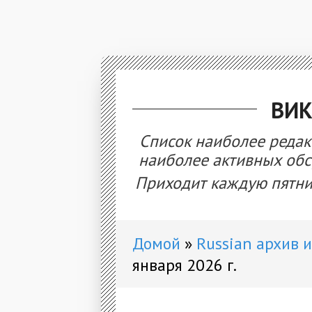
ВИ
Список наиболее редак
наиболее активных об
Приходит каждую пятни
Домой
Russian архив 
января 2026 г.