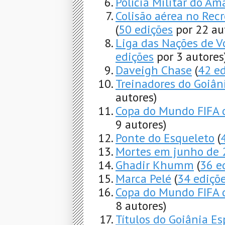
Polícia Militar do A
Colisão aérea no Rec
(
50 edições
por 22 au
Liga das Nações de V
edições
por 3 autores
Daveigh Chase
(
42 ed
Treinadores do Goiân
autores)
Copa do Mundo FIFA 
9 autores)
Ponte do Esqueleto
(
Mortes em junho de
Ghadir Khumm
(
36 e
Marca Pelé
(
34 ediçõ
Copa do Mundo FIFA 
8 autores)
Títulos do Goiânia Es