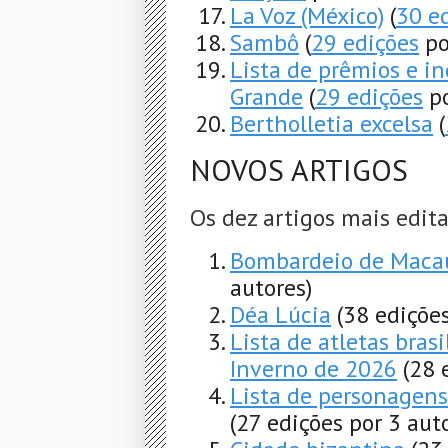
La Voz (México)
(
30 e
Sambô
(
29 edições
po
Lista de prêmios e in
Grande
(
29 edições
po
Bertholletia excelsa
(
NOVOS ARTIGOS
Os dez artigos mais edit
Bombardeio de Macau
autores)
Déa Lúcia
(38 edições
Lista de atletas bras
Inverno de 2026
(28 
Lista de personagens
(27 edições por 3 aut