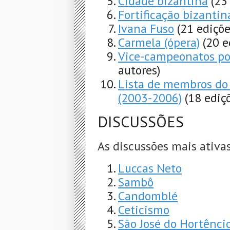
Cidade bizantina
(23
Fortificação bizantin
Ivana Fuso
(21 ediçõe
Carmela (ópera)
(20 e
Vice-campeonatos po
autores)
Lista de membros do 
(2003-2006)
(18 ediç
DISCUSSÕES
As discussões mais ativas
Luccas Neto
Sambô
Candomblé
Ceticismo
São José do Hortênci