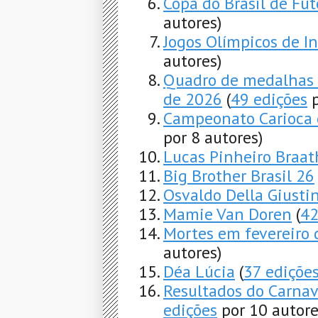
Copa do Brasil de Fu
autores)
Jogos Olímpicos de I
autores)
Quadro de medalhas 
de 2026
(
49 edições
p
Campeonato Carioca 
por 8 autores)
Lucas Pinheiro Braa
Big Brother Brasil 26
Osvaldo Della Giusti
Mamie Van Doren
(
42
Mortes em fevereiro
autores)
Déa Lúcia
(
37 ediçõe
Resultados do Carna
edições
por 10 autore