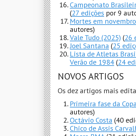
Campeonato Brasileir
(
27 edições
por 9 auto
Mortes em novembro
autores)
Vale Tudo (2025)
(
26 
Joel Santana
(
25 ediç
Lista de Atletas Bras
Verão de 1984
(
24 ed
NOVOS ARTIGOS
Os dez artigos mais edit
Primeira fase da Cop
autores)
Octávio Costa
(40 edi
Chico de Assis Carva