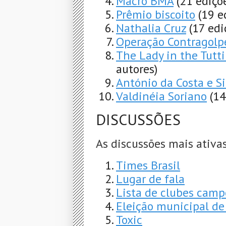
Macro BMA
(21 ediçõ
Prêmio biscoito
(19 e
Nathalia Cruz
(17 edi
Operação Contragolp
The Lady in the Tutti
autores)
António da Costa e Si
Valdinéia Soriano
(14
DISCUSSÕES
As discussões mais ativas
Times Brasil
Lugar de fala
Lista de clubes camp
Eleição municipal d
Toxic