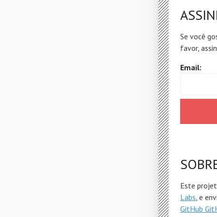
ASSIN
Se você gos
favor, assi
Email:
SOBR
Este proje
Labs
, e en
GitHub Git