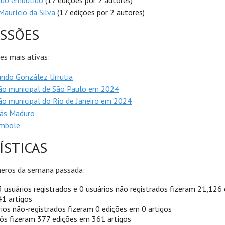
ado embutido
(17 edições por 2 autores)
Maurício da Silva
(17 edições por 2 autores)
USSÕES
es mais ativas:
ndo González Urrutia
ão municipal de São Paulo em 2024
ão municipal do Rio de Janeiro em 2024
lás Maduro
mbole
ÍSTICAS
eros da semana passada:
 usuários registrados e 0 usuários não registrados fizeram 21,126
1 artigos
ios não-registrados fizeram 0 edições em 0 artigos
ôs fizeram 377 edições em 361 artigos