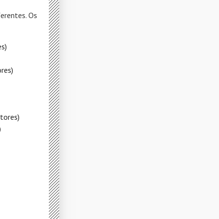
erentes. Os
s)
res)
tores)
)