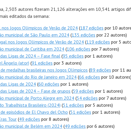
a, 2,503 autores fizeram 21,126 alterações em 10,541 artigos dif
 mais editados da semana:
l nos Jogos Olímpicos de Verão de 2024
(
187 edições
por 10 autore
ão municipal de São Paulo em 2024
(
135 edições
por 22 autores)
gal nos Jogos Olímpicos de Verão de 2024
(
119 edições
por 5 auto
ão municipal de Curitiba em 2024
(
106 edições
por 7 autores)
das Ligas de 2024 – Fase final
(
95 edições
por 1 autores)
l Ângelo (ator)
(
91 edições
por 3 autores)
 de medalhas brasileiras nos Jogos Olímpicos
(
89 edições
por 11 au
ão municipal do Rio de Janeiro em 2024
(
66 edições
por 10 autores
 das Ligas de 2024
(
60 edições
por 1 autores)
das Ligas de 2024 – Fase de grupos
(
59 edições
por 1 autores)
ão municipal de Porto Alegre em 2024
(
54 edições
por 7 autores)
do Trabalhista Brasileiro (2024)
(
51 edições
por 5 autores)
 de episódios de El Chavo del Ocho
(
51 edições
por 1 autores)
ras Tour
(
49 edições
por 8 autores)
ção municipal de Belém em 2024
(
49 edições
por 6 autores)