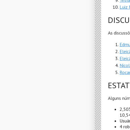
Telh
Luiz 
DISC
As discussõ
Edmu
Eleiç
Eleiç
Nico
Roca
ESTAT
Alguns núm
2,503
10,54
Usuár
4 rob