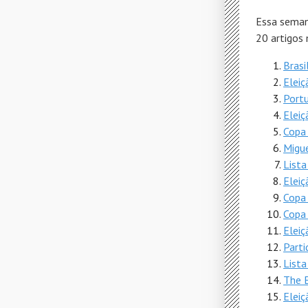
Essa seman
20 artigos
Brasi
Eleiç
Portu
Eleiç
Copa 
Migue
Lista
Eleiç
Copa
Copa 
Eleiç
Parti
Lista
The E
Elei