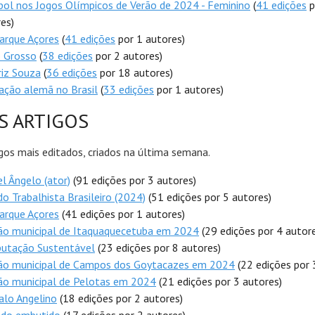
bol nos Jogos Olímpicos de Verão de 2024 - Feminino
(
41 edições
p
es)
arque Açores
(
41 edições
por 1 autores)
 Grosso
(
38 edições
por 2 autores)
riz Souza
(
36 edições
por 18 autores)
ação alemã no Brasil
(
33 edições
por 1 autores)
S ARTIGOS
gos mais editados, criados na última semana.
l Ângelo (ator)
(91 edições por 3 autores)
do Trabalhista Brasileiro (2024)
(51 edições por 5 autores)
arque Açores
(41 edições por 1 autores)
ção municipal de Itaquaquecetuba em 2024
(29 edições por 4 autor
utação Sustentável
(23 edições por 8 autores)
ção municipal de Campos dos Goytacazes em 2024
(22 edições por 
ão municipal de Pelotas em 2024
(21 edições por 3 autores)
alo Angelino
(18 edições por 2 autores)