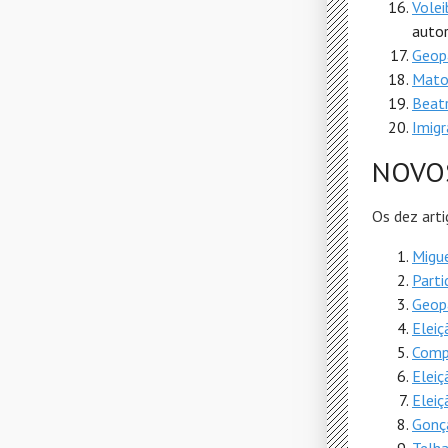
Volei
autor
Geop
Mato
Beat
Imigr
NOVO
Os dez arti
Migue
Parti
Geop
Elei
Comp
Elei
Eleiç
Gonç