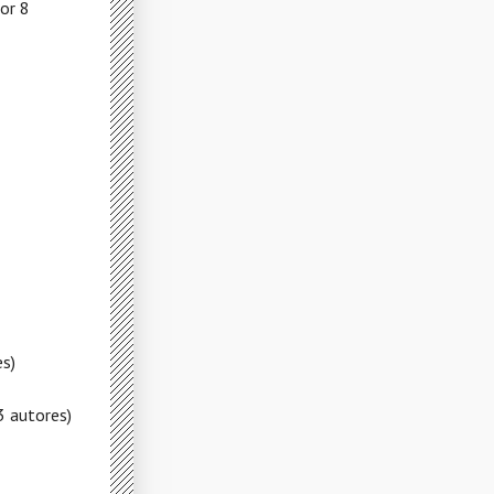
or 8
es)
3 autores)