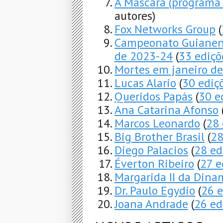
A Máscara (programa 
autores)
Fox Networks Group
(
Campeonato Guianens
de 2023-24
(
33 ediçõ
Mortes em janeiro d
Lucas Alario
(
30 ediç
Queridos Papás
(
30 e
Ana Catarina Afonso
Marcos Leonardo
(
28 
Big Brother Brasil
(
28
Diego Palacios
(
28 ed
Éverton Ribeiro
(
27 e
Margarida II da Dina
Dr. Paulo Egydio
(
26 e
Joana Andrade
(
26 ed