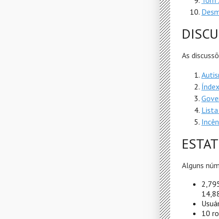
Tom Z
Desm
DISC
As discussõ
Autis
Índex
Gover
Lista
Incên
ESTAT
Alguns núm
2,795
14,88
Usuár
10 ro