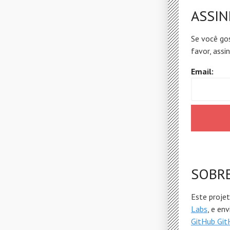
ASSIN
Se você gos
favor, assi
Email:
SOBR
Este proje
Labs
, e en
GitHub Git