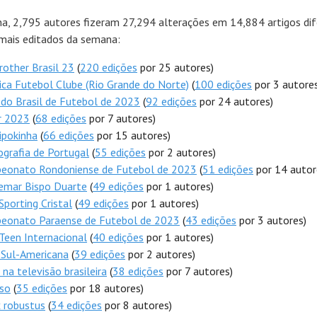
a, 2,795 autores fizeram 27,294 alterações em 14,884 artigos dif
 mais editados da semana:
rother Brasil 23
(
220 edições
por 25 autores)
ca Futebol Clube (Rio Grande do Norte)
(
100 edições
por 3 autores
do Brasil de Futebol de 2023
(
92 edições
por 24 autores)
r 2023
(
68 edições
por 7 autores)
ipokinha
(
66 edições
por 15 autores)
grafia de Portugal
(
55 edições
por 2 autores)
eonato Rondoniense de Futebol de 2023
(
51 edições
por 14 autor
emar Bispo Duarte
(
49 edições
por 1 autores)
Sporting Cristal
(
49 edições
por 1 autores)
eonato Paraense de Futebol de 2023
(
43 edições
por 3 autores)
Teen Internacional
(
40 edições
por 1 autores)
 Sul-Americana
(
39 edições
por 2 autores)
na televisão brasileira
(
38 edições
por 7 autores)
sso
(
35 edições
por 18 autores)
 robustus
(
34 edições
por 8 autores)