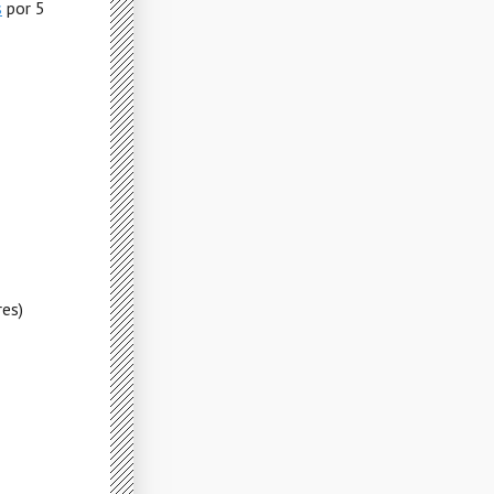
s
por 5
res)