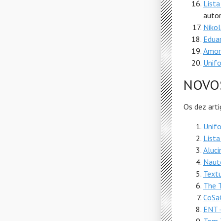
Lista
autor
Nikol
Edua
Amor 
Unifo
NOVO
Os dez arti
Unifo
Lista
Aluci
Naut
Textu
The 
CoSa
ENT -