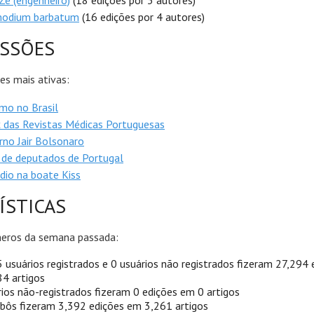
é (engenheiro)
(18 edições por 3 autores)
odium barbatum
(16 edições por 4 autores)
USSÕES
es mais ativas:
mo no Brasil
 das Revistas Médicas Portuguesas
no Jair Bolsonaro
 de deputados de Portugal
dio na boate Kiss
ÍSTICAS
eros da semana passada:
 usuários registrados e 0 usuários não registrados fizeram 27,294
4 artigos
ios não-registrados fizeram 0 edições em 0 artigos
bôs fizeram 3,392 edições em 3,261 artigos