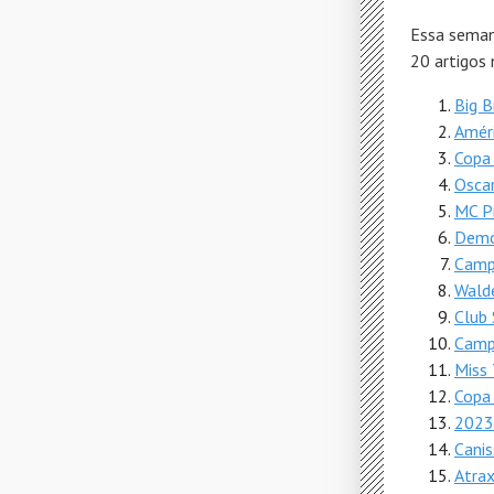
Essa seman
20 artigos
Big B
Améri
Copa 
Osca
MC P
Demo
Camp
Wald
Club 
Camp
Miss 
Copa
2023 
Cani
Atrax