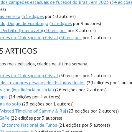
 dos campeões estaduais de futebol do Brasil em 2023
(
34 ediçõe
es)
as Ferreira
(
33 edições
por 10 autores)
rdo, Duque de Edimburgo
(
32 edições
por 9 autores)
Perfeito (telenovela)
(
30 edições
por 8 autores)
rmes do Club Sporting Cristal
(
30 edições
por 1 autores)
S ARTIGOS
gos mais editados, criados na última semana.
rmes do Club Sporting Cristal
(30 edições por 1 autores)
 de cruzadores pesados dos Estados Unidos
(29 edições por 1 auto
nação (inteligência artificial)
(26 edições por 2 autores)
opia
(24 edições por 4 autores)
ra do solo
(23 edições por 1 autores)
Twisted Timeline of Sammy & Raj
(23 edições por 2 autores)
GaPe
(22 edições por 3 autores)
 Encontro Nacional de Tunos
(21 edições por 3 autores)