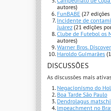
Campeonato de Copa 
autores)
FunBABE
(27 edições
Incidente de contam
Juárez
(21 edições po
Clube de Futebol os
autores)
Warner Bros. Discover
Haroldo Guimarães
(
DISCUSSÕES
As discussões mais ativas
Negacionismo do Ho
Boa Tarde São Paulo
Dendrolagus matschi
Impeachment no Bras