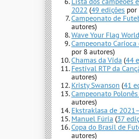
Lista dos campeões e
2022
(
49 edições
por 
Campeonato de Fute
autores)
Wave Your Flag World
Campeonato Carioca 
por 8 autores)
Chamas da Vida
(
44 
Festival RTP da Can
autores)
Kristy Swanson
(
41 e
Campeonato Polonês 
autores)
Ekstraklasa de 2021
Manuel Fúria
(
37 edi
Copa do Brasil de Fu
autores)