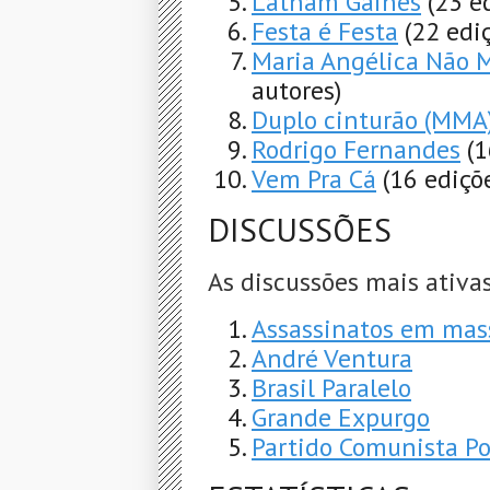
Latham Gaines
(23 e
Festa é Festa
(22 edi
Maria Angélica Não 
autores)
Duplo cinturão (MMA
Rodrigo Fernandes
(1
Vem Pra Cá
(16 ediçõ
DISCUSSÕES
As discussões mais ativas
Assassinatos em mas
André Ventura
Brasil Paralelo
Grande Expurgo
Partido Comunista P