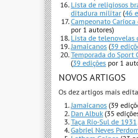
Lista de religiosos b
ditadura militar
(
46 
Campeonato Carioca d
por 1 autores)
Lista de telenovelas 
Jamaicanos
(
39 ediçõ
Temporada do Sport C
(
39 edições
por 1 aut
NOVOS ARTIGOS
Os dez artigos mais edit
Jamaicanos
(39 ediçõ
Dan Albuk
(35 ediçõe
Taça Rio-Sul de 1931
Gabriel Neves Perdo