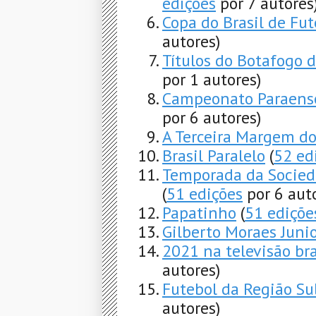
edições
por 7 autores
Copa do Brasil de Fu
autores)
Títulos do Botafogo 
por 1 autores)
Campeonato Paraense
por 6 autores)
A Terceira Margem do
Brasil Paralelo
(
52 ed
Temporada da Socied
(
51 edições
por 6 aut
Papatinho
(
51 ediçõe
Gilberto Moraes Juni
2021 na televisão bra
autores)
Futebol da Região Sul
autores)