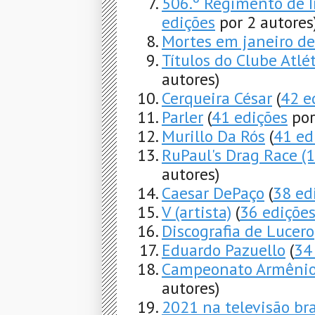
506.º Regimento de I
edições
por 2 autores
Mortes em janeiro d
Títulos do Clube Atlé
autores)
Cerqueira César
(
42 e
Parler
(
41 edições
por
Murillo Da Rós
(
41 ed
RuPaul's Drag Race (
autores)
Caesar DePaço
(
38 ed
V (artista)
(
36 ediçõe
Discografia de Lucero
Eduardo Pazuello
(
34
Campeonato Armênio
autores)
2021 na televisão bra