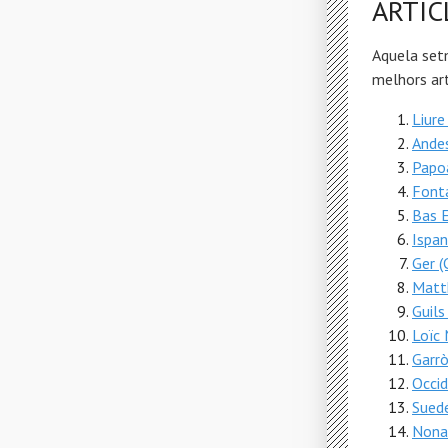
ARTIC
Aquela set
melhors art
Liure 
Ande
Papo
Font
Bas 
Ispa
Ger (
Matt
Guils
Loïc
Garr
Occi
Sued
Nona 