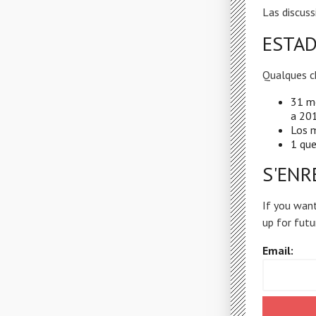
Las discuss
ESTAD
Qualques c
31 m
a 201
Los m
1 que
S'ENR
If you want
up for futu
Email: