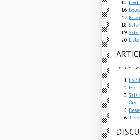
Liech
Bele
Kins
Salar
Valè
Lista
ARTIC
Los dètz a
Loïc
Matt
Salar
Òme 
Deser
Terra
DISCU