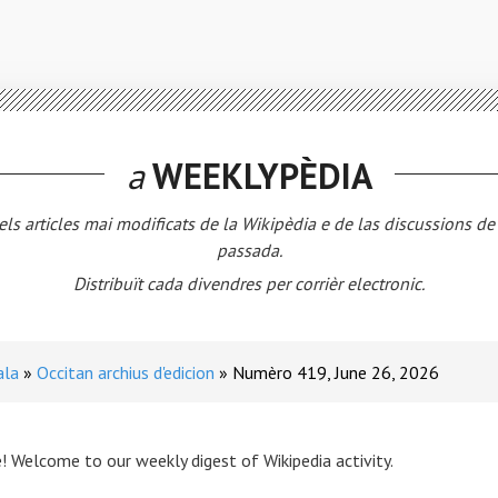
a
WEEKLYPÈDIA
els articles mai modificats de la Wikipèdia e de las discussions d
passada.
Distribuït cada divendres per corrièr electronic.
ala
Occitan archius d'edicion
Numèro 419, June 26, 2026
! Welcome to our weekly digest of Wikipedia activity.