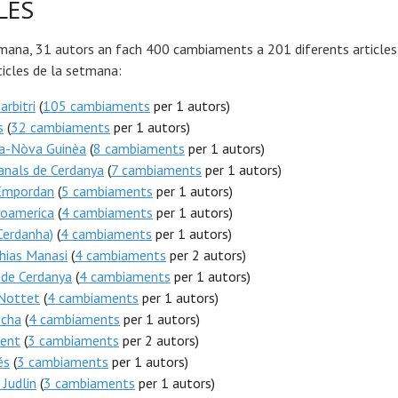
LES
mana, 31 autors an fach 400 cambiaments a 201 diferents articles.
icles de la setmana:
arbitri
(
105 cambiaments
per 1 autors)
s
(
32 cambiaments
per 1 autors)
a-Nòva Guinèa
(
8 cambiaments
per 1 autors)
anals de Cerdanya
(
7 cambiaments
per 1 autors)
Empordan
(
5 cambiaments
per 1 autors)
noamerica
(
4 cambiaments
per 1 autors)
Cerdanha)
(
4 cambiaments
per 1 autors)
hias Manasi
(
4 cambiaments
per 2 autors)
 de Cerdanya
(
4 cambiaments
per 1 autors)
 Nottet
(
4 cambiaments
per 1 autors)
òcha
(
4 cambiaments
per 1 autors)
dent
(
3 cambiaments
per 2 autors)
és
(
3 cambiaments
per 1 autors)
Judlin
(
3 cambiaments
per 1 autors)