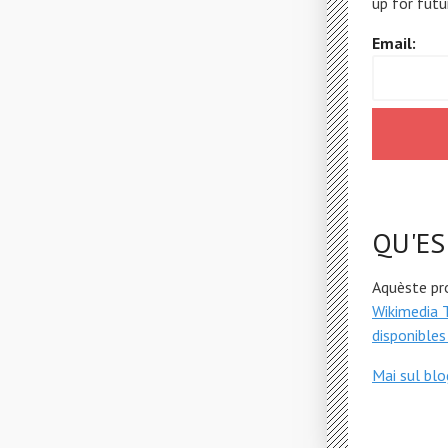
up for futu
Email:
QU'ES
Aquèste pr
Wikimedia 
disponibles
Mai sul bl