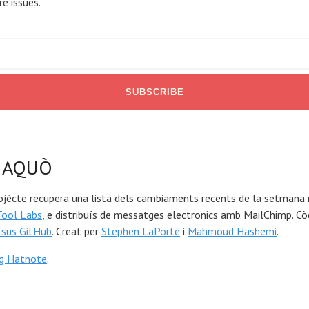
re issues.
 AQUÒ
ojècte recupera una lista dels cambiaments recents de la setmana
Tool Labs
, e distribuís de messatges electronics amb MailChimp. Cò
 sus GitHub
. Creat per
Stephen LaPorte
i
Mahmoud Hashemi
.
og Hatnote
.