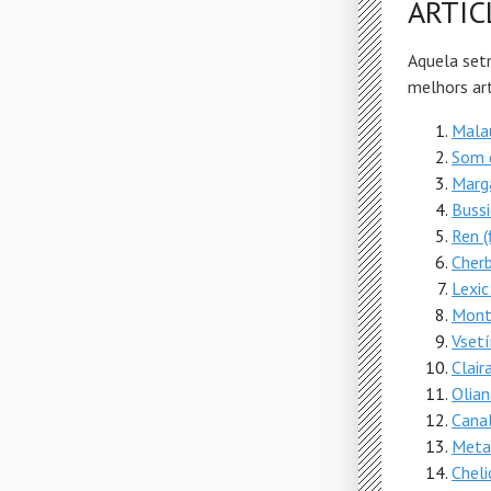
ARTIC
Aquela set
melhors art
Mala
Som 
Marg
Buss
Ren (f
Cher
Lexic
Montf
Vsetí
Clair
Olian
Cana
Meta
Cheli