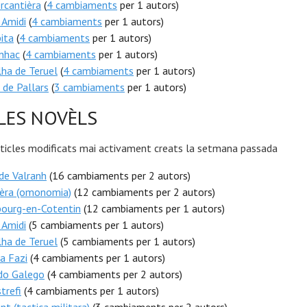
rcantièra
(
4 cambiaments
per 1 autors)
 Amidi
(
4 cambiaments
per 1 autors)
bita
(
4 cambiaments
per 1 autors)
inhac
(
4 cambiaments
per 1 autors)
ha de Teruel
(
4 cambiaments
per 1 autors)
 de Pallars
(
3 cambiaments
per 1 autors)
LES NOVÈLS
rticles modificats mai activament creats la setmana passada
de Valranh
(16 cambiaments per 2 autors)
ièra (omonomia)
(12 cambiaments per 2 autors)
bourg-en-Cotentin
(12 cambiaments per 1 autors)
 Amidi
(5 cambiaments per 1 autors)
ha de Teruel
(5 cambiaments per 1 autors)
a Fazi
(4 cambiaments per 1 autors)
ido Galego
(4 cambiaments per 2 autors)
strefi
(4 cambiaments per 1 autors)