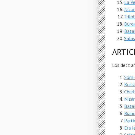
La Ve
Nizar
Trilo
Burd
Batal
Salàs
ARTIC
Los dètz a
Som 
Buss
Cher
Nizar
Batal
Bianc
Part
Era I