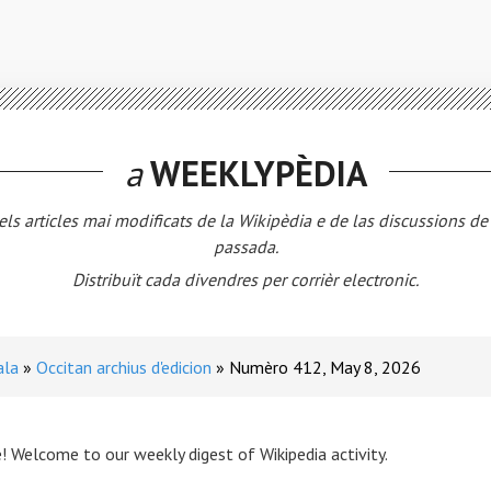
a
WEEKLYPÈDIA
els articles mai modificats de la Wikipèdia e de las discussions d
passada.
Distribuït cada divendres per corrièr electronic.
ala
Occitan archius d'edicion
Numèro 412, May 8, 2026
! Welcome to our weekly digest of Wikipedia activity.