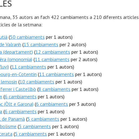
LES
mana, 35 autors an fach 422 cambiaments a 210 diferents articles.
icles de la setmana:
utiá
(
50 cambiaments
per 1 autors)
de Valranh
(
15 cambiaments
per 2 autors)
a (departament)
(
12 cambiaments
per 1 autors)
ièra (omonomia)
(
11 cambiaments
per 2 autors)
luvi)
(
11 cambiaments
per 1 autors)
bourg-en-Cotentin
(
11 cambiaments
per 1 autors)
 lemosin
(
10 cambiaments
per 1 autors)
errer i Castellbò
(
8 cambiaments
per 1 autors)
n
(
6 cambiaments
per 1 autors)
ac (Òlt e Garona)
(
6 cambiaments
per 3 autors)
a
(
6 cambiaments
per 1 autors)
l de Panamà
(
5 cambiaments
per 1 autors)
bolisme
(
5 cambiaments
per 1 autors)
cerata
(
5 cambiaments
per 1 autors)