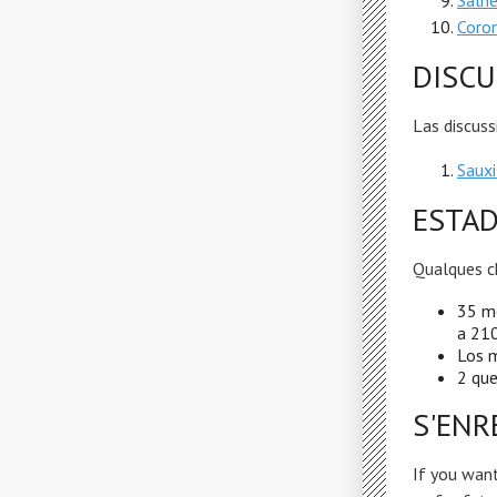
Salhe
Coro
DISCU
Las discuss
Sauxi
ESTAD
Qualques c
35 m
a 210
Los m
2 que
S'ENR
If you want