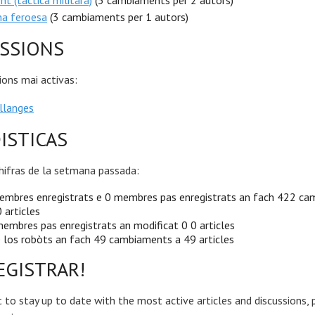
nt (tactica militara)
(3 cambiaments per 2 autors)
na feroesa
(3 cambiaments per 1 autors)
SSIONS
ions mai activas:
llanges
ISTICAS
hifras de la setmana passada:
embres enregistrats e 0 membres pas enregistrats an fach 422 c
 articles
embres pas enregistrats an modificat 0 0 articles
 los robòts an fach 49 cambiaments a 49 articles
EGISTRAR!
 to stay up to date with the most active articles and discussions, 