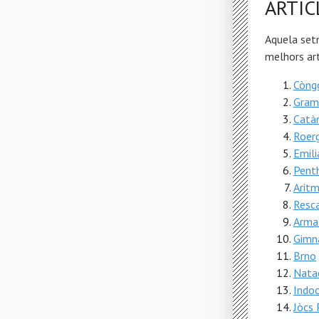
ARTIC
Aquela set
melhors art
Còngo
Grama
Catàn
Roerg
Emili
Penth
Aritm
Resc
Arma 
Gimn
Brno
Nata
Indoc
Jòcs 