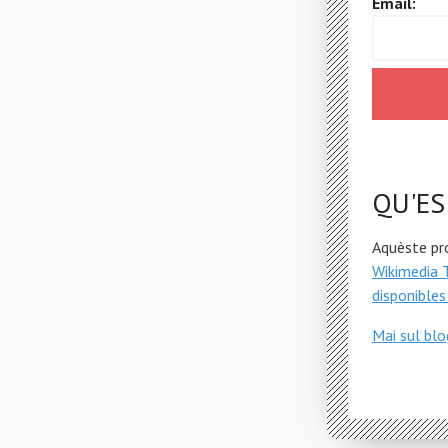
Email:
QU'ES
Aquèste pr
Wikimedia 
disponibles
Mai sul bl