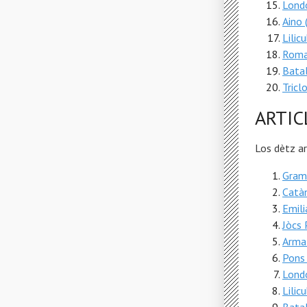
Lond
Aino 
Lilic
Roma
Bata
Tricl
ARTIC
Los dètz a
Grama
Catàn
Emili
Jòcs 
Arma 
Pons
Lond
Lilic