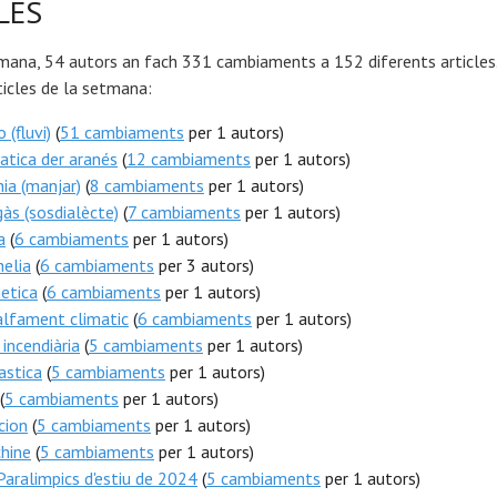
LES
mana, 54 autors an fach 331 cambiaments a 152 diferents articles.
icles de la setmana:
 (fluvi)
(
51 cambiaments
per 1 autors)
tica der aranés
(
12 cambiaments
per 1 autors)
ia (manjar)
(
8 cambiaments
per 1 autors)
às (sosdialècte)
(
7 cambiaments
per 1 autors)
a
(
6 cambiaments
per 1 autors)
elia
(
6 cambiaments
per 3 autors)
etica
(
6 cambiaments
per 1 autors)
alfament climatic
(
6 cambiaments
per 1 autors)
incendiària
(
5 cambiaments
per 1 autors)
astica
(
5 cambiaments
per 1 autors)
(
5 cambiaments
per 1 autors)
cion
(
5 cambiaments
per 1 autors)
hine
(
5 cambiaments
per 1 autors)
Paralimpics d'estiu de 2024
(
5 cambiaments
per 1 autors)