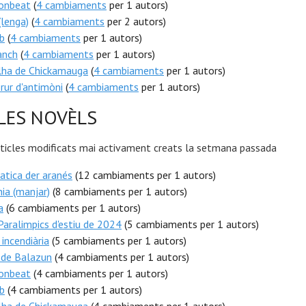
onbeat
(
4 cambiaments
per 1 autors)
(lenga)
(
4 cambiaments
per 2 autors)
ub
(
4 cambiaments
per 1 autors)
nch
(
4 cambiaments
per 1 autors)
lha de Chickamauga
(
4 cambiaments
per 1 autors)
orur d'antimòni
(
4 cambiaments
per 1 autors)
LES NOVÈLS
rticles modificats mai activament creats la setmana passada
tica der aranés
(12 cambiaments per 1 autors)
ia (manjar)
(8 cambiaments per 1 autors)
a
(6 cambiaments per 1 autors)
Paralimpics d'estiu de 2024
(5 cambiaments per 1 autors)
incendiària
(5 cambiaments per 1 autors)
 de Balazun
(4 cambiaments per 1 autors)
onbeat
(4 cambiaments per 1 autors)
ub
(4 cambiaments per 1 autors)