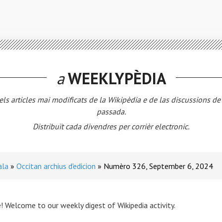
a
WEEKLYPÈDIA
els articles mai modificats de la Wikipèdia e de las discussions d
passada.
Distribuït cada divendres per corrièr electronic.
ala
Occitan archius d'edicion
Numèro 326, September 6, 2024
! Welcome to our weekly digest of Wikipedia activity.