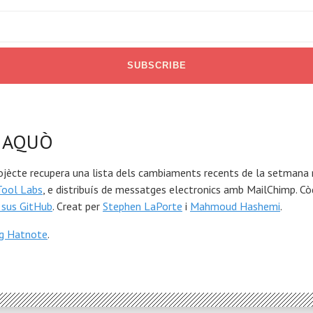
 AQUÒ
ojècte recupera una lista dels cambiaments recents de la setmana
Tool Labs
, e distribuís de messatges electronics amb MailChimp. Cò
 sus GitHub
. Creat per
Stephen LaPorte
i
Mahmoud Hashemi
.
og Hatnote
.