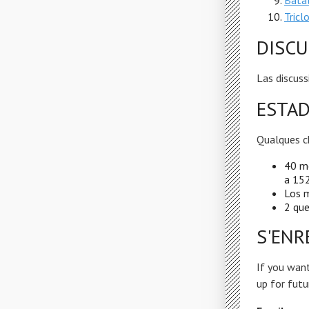
Bata
Tricl
DISCU
Las discuss
ESTAD
Qualques c
40 m
a 152
Los m
2 que
S'ENR
If you want
up for futu