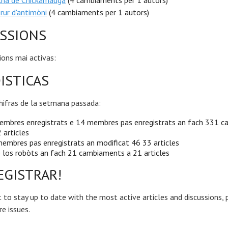
lha de Chickamauga
(4 cambiaments per 1 autors)
orur d'antimòni
(4 cambiaments per 1 autors)
SSIONS
ions mai activas:
ISTICAS
hifras de la setmana passada:
embres enregistrats e 14 membres pas enregistrats an fach 331 
 articles
embres pas enregistrats an modificat 46 33 articles
 los robòts an fach 21 cambiaments a 21 articles
EGISTRAR!
 to stay up to date with the most active articles and discussions, 
re issues.