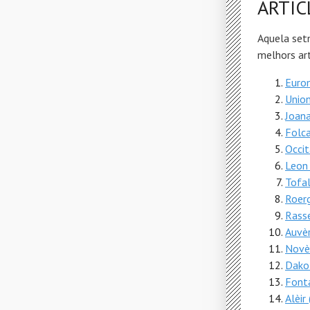
ARTIC
Aquela set
melhors art
Eurom
Union
Joana
Folc
Occit
Leon 
Tofa
Roerg
Rass
Auvè
Novè
Dakot
Font
Alèir 