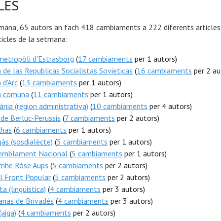
LES
mana, 65 autors an fach 418 cambiaments a 222 diferents articles.
icles de la setmana:
etropòli d'Estrasborg
(
17 cambiaments
per 1 autors)
 de las Republicas Socialistas Sovieticas
(
16 cambiaments
per 2 au
 d'Arc
(
13 cambiaments
per 1 autors)
a comuna
(
11 cambiaments
per 1 autors)
ània (region administrativa)
(
10 cambiaments
per 4 autors)
de Berluc-Perussis
(
7 cambiaments
per 2 autors)
lhas
(
6 cambiaments
per 1 autors)
às (sosdialècte)
(
5 cambiaments
per 1 autors)
emblament Nacional
(
5 cambiaments
per 1 autors)
rnhe Ròse Aups
(
5 cambiaments
per 2 autors)
l Front Popular
(
5 cambiaments
per 2 autors)
a (lingüistica)
(
4 cambiaments
per 3 autors)
anas de Brivadés
(
4 cambiaments
per 3 autors)
(aiga)
(
4 cambiaments
per 2 autors)