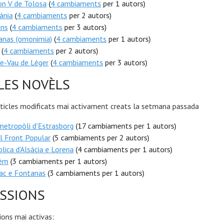
n V de Tolosa
(
4 cambiaments
per 1 autors)
ània
(
4 cambiaments
per 2 autors)
ans
(
4 cambiaments
per 3 autors)
anas (omonimia)
(
4 cambiaments
per 1 autors)
(
4 cambiaments
per 2 autors)
e-Vau de Léger
(
4 cambiaments
per 3 autors)
LES NOVÈLS
rticles modificats mai activament creats la setmana passada
etropòli d'Estrasborg
(17 cambiaments per 1 autors)
l Front Popular
(5 cambiaments per 2 autors)
lica d'Alsàcia e Lorena
(4 cambiaments per 1 autors)
èm
(3 cambiaments per 1 autors)
ac e Fontanas
(3 cambiaments per 1 autors)
SSIONS
ions mai activas: