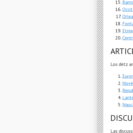
Ramo
Occit
Orle
Font
Etnia
Centr
ARTIC
Los dètz a
Eurom
Novè
Repub
Lant
Nauç
DISCU
Las discuss