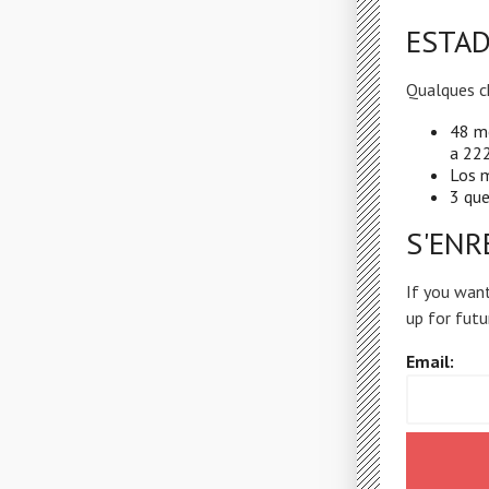
ESTAD
Qualques c
48 m
a 222
Los m
3 que
S'ENR
If you want
up for futu
Email: