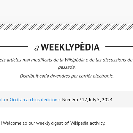
a
WEEKLYPÈDIA
els articles mai modificats de la Wikipèdia e de las discussions d
passada.
Distribuït cada divendres per corrièr electronic.
ala
Occitan archius d'edicion
Numèro 317, July 5, 2024
! Welcome to our weekly digest of Wikipedia activity.