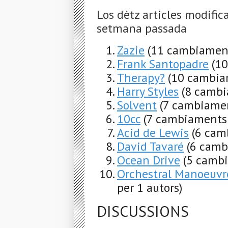
Los dètz articles modific
setmana passada
Zazie
(11 cambiament
Frank Santopadre
(1
Therapy?
(10 cambia
Harry Styles
(8 cambi
Solvent
(7 cambiamen
10cc
(7 cambiaments 
Acid de Lewis
(6 cam
David Tavaré
(6 camb
Ocean Drive
(5 cambi
Orchestral Manoeuvre
per 1 autors)
DISCUSSIONS