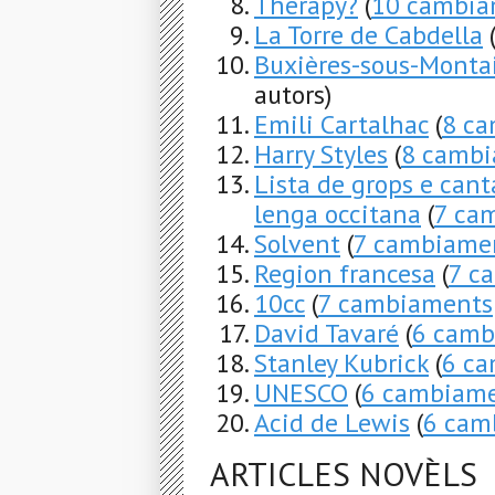
Therapy?
(
10 cambia
La Torre de Cabdella
Buxières-sous-Monta
autors)
Emili Cartalhac
(
8 c
Harry Styles
(
8 camb
Lista de grops e cant
lenga occitana
(
7 ca
Solvent
(
7 cambiame
Region francesa
(
7 c
10cc
(
7 cambiaments
David Tavaré
(
6 camb
Stanley Kubrick
(
6 c
UNESCO
(
6 cambiam
Acid de Lewis
(
6 cam
ARTICLES NOVÈLS