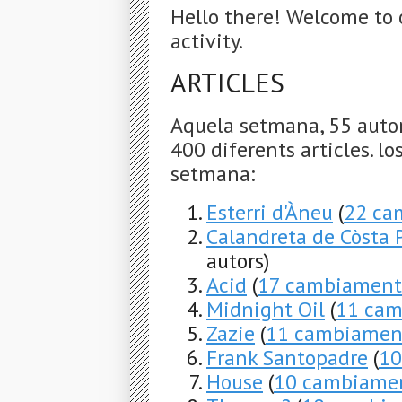
Hello there! Welcome to 
activity.
ARTICLES
Aquela setmana, 55 auto
400 diferents articles. lo
setmana:
Esterri d'Àneu
(
22 ca
Calandreta de Còsta 
autors)
Acid
(
17 cambiament
Midnight Oil
(
11 cam
Zazie
(
11 cambiamen
Frank Santopadre
(
10
House
(
10 cambiame