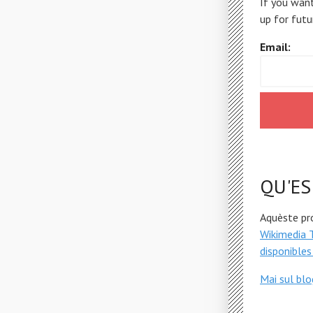
If you want
up for futu
Email:
QU'ES
Aquèste pr
Wikimedia 
disponibles
Mai sul bl