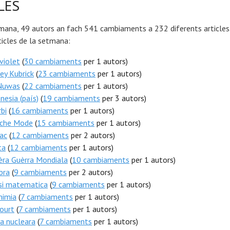
LES
mana, 49 autors an fach 541 cambiaments a 232 diferents articles.
icles de la setmana:
violet
(
30 cambiaments
per 1 autors)
ey Kubrick
(
23 cambiaments
per 1 autors)
Nuwas
(
22 cambiaments
per 1 autors)
nesia (país)
(
19 cambiaments
per 3 autors)
bi
(
16 cambiaments
per 1 autors)
che Mode
(
15 cambiaments
per 1 autors)
ac
(
12 cambiaments
per 2 autors)
ta
(
12 cambiaments
per 1 autors)
èra Guèrra Mondiala
(
10 cambiaments
per 1 autors)
bra
(
9 cambiaments
per 2 autors)
si matematica
(
9 cambiaments
per 1 autors)
mimia
(
7 cambiaments
per 1 autors)
ourt
(
7 cambiaments
per 1 autors)
a nucleara
(
7 cambiaments
per 1 autors)