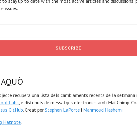
 to stay up to date with the most active articles and discussions, 
re issues.
 AQUÒ
ojècte recupera una lista dels cambiaments recents de la setmana
Tool Labs
, e distribuís de messatges electronics amb MailChimp. Cò
 sus GitHub
. Creat per
Stephen LaPorte
i
Mahmoud Hashemi
.
og Hatnote
.