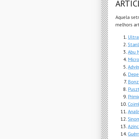
ARTIC
Aquela set
melhors art
Ultra
Stanl
Abu 
Micro
Advèr
Depe
Bonz
Pusz
Primi
Coïm
Anali
Sino
Azinc
Guèrr