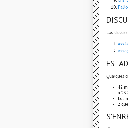
Crisi
Fall
DISCU
Las discuss
Assàs
Assaç
ESTAD
Qualques c
42 m
a 232
Los m
2 que
S'ENR