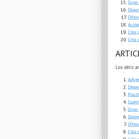
Grop
Oigor
Ofens
Accip
Crisi
Crisi
ARTIC
Los dètz a
Advèr
Depe
Pusz
Guèrr
Grop
Sino
Ofens
Crisi