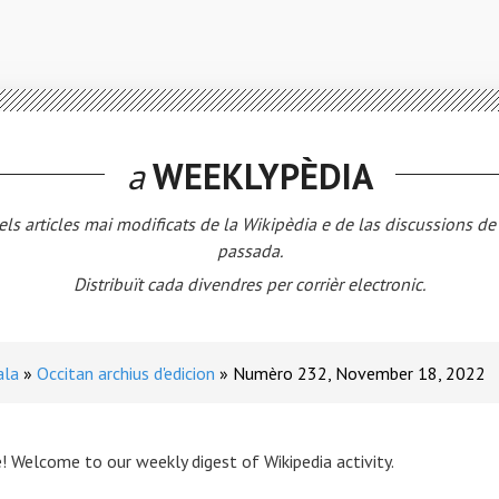
a
WEEKLYPÈDIA
els articles mai modificats de la Wikipèdia e de las discussions d
passada.
Distribuït cada divendres per corrièr electronic.
ala
Occitan archius d'edicion
Numèro 232, November 18, 2022
! Welcome to our weekly digest of Wikipedia activity.