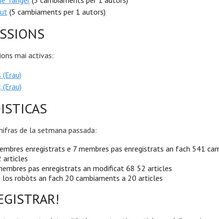
 de Tànger
(5 cambiaments per 1 autors)
out
(5 cambiaments per 1 autors)
SSIONS
ions mai activas:
 (Erau)
 (Erau)
ISTICAS
hifras de la setmana passada:
embres enregistrats e 7 membres pas enregistrats an fach 541 c
 articles
embres pas enregistrats an modificat 68 52 articles
 los robòts an fach 20 cambiaments a 20 articles
EGISTRAR!