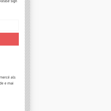
please sign
 mercé als
de e mai