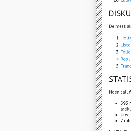
Ludw
DISK
De mest ak
Holt
Liste
Telle
Rob 
Fran
STATI
Noen tall f
593 r
artikl
Uregi
7 rob