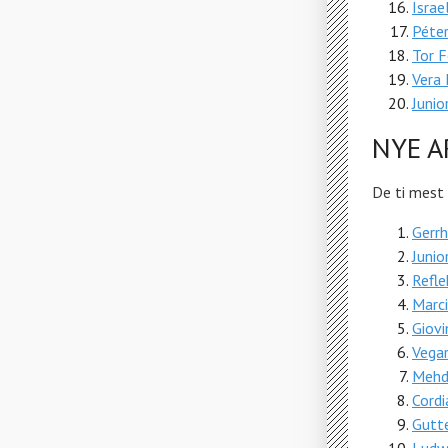
Israe
Péte
Tor F
Vera
Juni
NYE A
De ti mest 
Gerr
Juni
Refle
Marci
Giov
Vega
Mehd
Cordi
Gutt