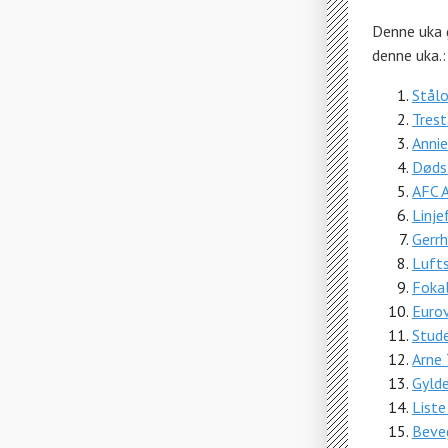
Denne uka g
denne uka.:
Stål
Tres
Annie
Dødsf
AFC A
Linj
Gerr
Luft
Foka
Euro
Stud
Arne 
Gylde
Liste
Beve