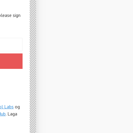
please sign
ol Labs
og
Hub
. Laga