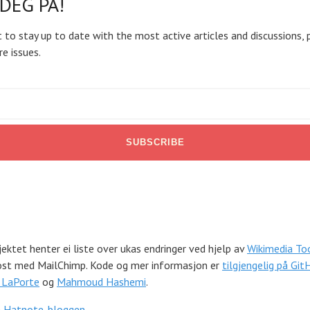
DEG PÅ!
 to stay up to date with the most active articles and discussions, 
re issues.
ektet henter ei liste over ukas endringer ved hjelp av
Wikimedia To
ost med MailChimp. Kode og mer informasjon er
tilgjengelig på Git
 LaPorte
og
Mahmoud Hashemi
.
å Hatnote-bloggen
.