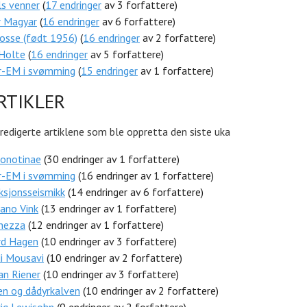
ls venner
(
17 endringer
av 3 forfattere)
r Magyar
(
16 endringer
av 6 forfattere)
osse (født 1956)
(
16 endringer
av 2 forfattere)
 Holte
(
16 endringer
av 5 forfattere)
or-EM i svømming
(
15 endringer
av 1 forfattere)
RTIKLER
redigerte artiklene som ble oppretta den siste uka
honotinae
(30 endringer av 1 forfattere)
or-EM i svømming
(16 endringer av 1 forfattere)
ksjonsseismikk
(14 endringer av 6 forfattere)
ano Vink
(13 endringer av 1 forfattere)
inezza
(12 endringer av 1 forfattere)
rd Hagen
(10 endringer av 3 forfattere)
i Mousavi
(10 endringer av 2 forfattere)
an Riener
(10 endringer av 3 forfattere)
en og dådyrkalven
(10 endringer av 2 forfattere)