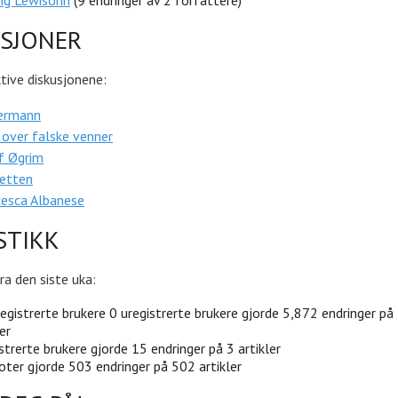
ig Lewisohn
(9 endringer av 2 forfattere)
USJONER
tive diskusjonene:
ermann
 over falske venner
f Øgrim
Jetten
cesca Albanese
STIKK
ra den siste uka:
egistrerte brukere 0 uregistrerte brukere gjorde 5,872 endringer på
er
strerte brukere gjorde 15 endringer på 3 artikler
oter gjorde 503 endringer på 502 artikler