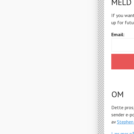
MELD 
If you want
up for futu
Email:
OM
Dette prosj
sender e-p
av
Stephen
Lær mer p