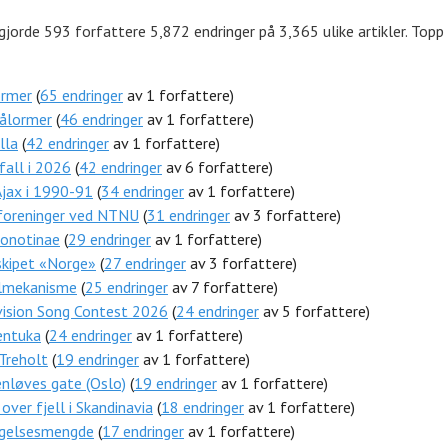
jorde 593 forfattere 5,872 endringer på 3,365 ulike artikler. Topp 
ormer
(
65 endringer
av 1 forfattere)
tålormer
(
46 endringer
av 1 forfattere)
lla
(
42 endringer
av 1 forfattere)
all i 2026
(
42 endringer
av 6 forfattere)
jax i 1990-91
(
34 endringer
av 1 forfattere)
eforeninger ved NTNU
(
31 endringer
av 3 forfattere)
honotinae
(
29 endringer
av 1 forfattere)
skipet «Norge»
(
27 endringer
av 3 forfattere)
lmekanisme
(
25 endringer
av 7 forfattere)
vision Song Contest 2026
(
24 endringer
av 5 forfattere)
entuka
(
24 endringer
av 1 forfattere)
Treholt
(
19 endringer
av 1 forfattere)
nløves gate (Oslo)
(
19 endringer
av 1 forfattere)
 over fjell i Skandinavia
(
18 endringer
av 1 forfattere)
gelsesmengde
(
17 endringer
av 1 forfattere)