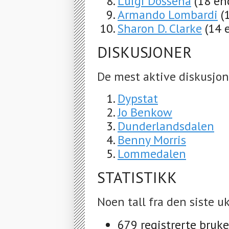
Luigi Dossena
(18 en
Armando Lombardi
(
Sharon D. Clarke
(14 
DISKUSJONER
De mest aktive diskusjon
Dypstat
Jo Benkow
Dunderlandsdalen
Benny Morris
Lommedalen
STATISTIKK
Noen tall fra den siste uk
679 registrerte bruke