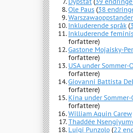
Dypstat
(
39 endringe
Ole Paus
(
38 endring
Warszawaoppstande
Inkluderende språk
(
Inkluderende feminis
forfattere)
Gastone Mojaisky-Per
forfattere)
USA under Sommer-
forfattere)
Giovanni Battista De
forfattere)
Kina under Sommer-
forfattere)
William Aquin Carew
Thaddée Nsengiyum
Luigi Punzolo
(
22 en