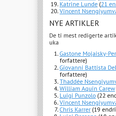
Katrine Lunde
(
21 en
Vincent Nsengiyumv
NYE ARTIKLER
De ti mest redigerte arti
uka
Gastone Mojaisky-Per
forfattere)
Giovanni Battista De
forfattere)
Thaddée Nsengiyum
William Aquin Carew
Luigi Punzolo
(22 end
Vincent Nsengiyumv
Chris Karrer
(19 endri