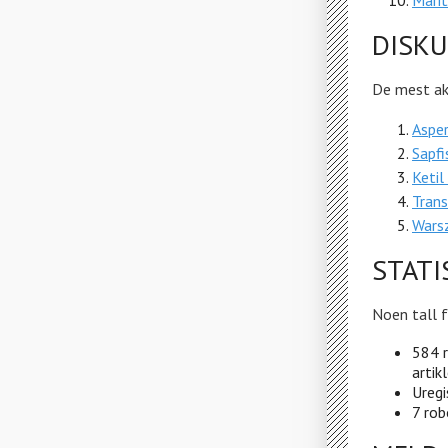
Marit
DISK
De mest ak
Aspe
Sapf
Ketil
Tran
Wars
STATI
Noen tall f
584 r
artikl
Uregi
7 rob