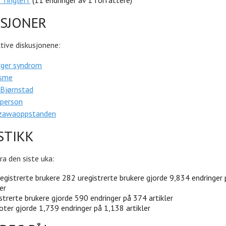
 Tingleff
(11 endringer av 1 forfattere)
USJONER
tive diskusjonene:
rger syndrom
isme
 Bjørnstad
sperson
zawaoppstanden
STIKK
ra den siste uka:
egistrerte brukere 282 uregistrerte brukere gjorde 9,834 endringer
er
strerte brukere gjorde 590 endringer på 374 artikler
oter gjorde 1,739 endringer på 1,138 artikler