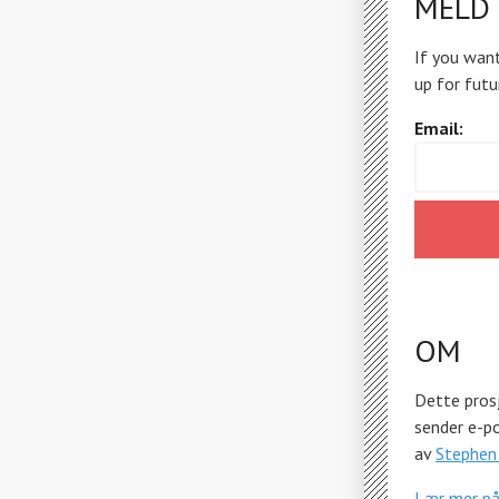
MELD 
If you want
up for futu
Email:
OM
Dette prosj
sender e-p
av
Stephen
Lær mer p