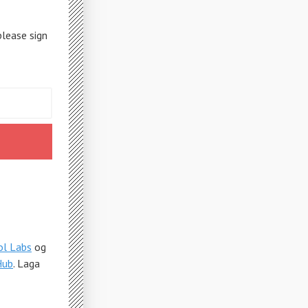
please sign
ol Labs
og
Hub
. Laga