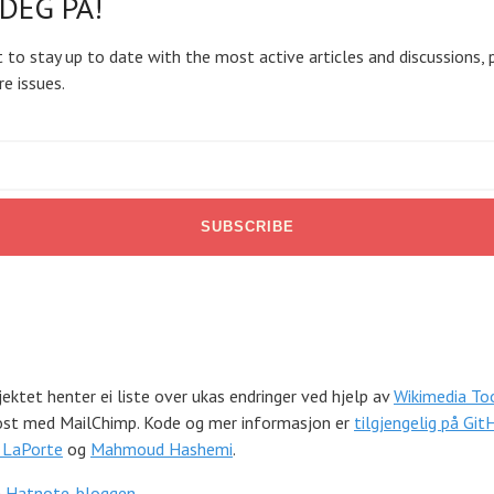
DEG PÅ!
 to stay up to date with the most active articles and discussions, 
re issues.
ektet henter ei liste over ukas endringer ved hjelp av
Wikimedia To
ost med MailChimp. Kode og mer informasjon er
tilgjengelig på Git
 LaPorte
og
Mahmoud Hashemi
.
å Hatnote-bloggen
.