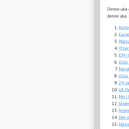
Denne uka g
denne uka.:
Kongs
Europ
Wars
Ytte
EM i 
Oslo
Norsk
Oslo
24-ti
US O
Mo i 
Strø
Inter
Det p
Histo