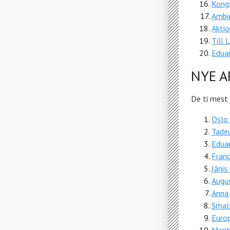
Kongs
Ambi
Akti
Till 
Edua
NYE A
De ti mest 
Oslo
Tade
Edua
Fran
Jānis
Augu
Anna
Smal
Euro