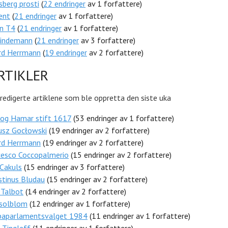
berg prosti
(
22 endringer
av 1 forfattere)
ent
(
21 endringer
av 1 forfattere)
on T4
(
21 endringer
av 1 forfattere)
Lindemann
(
21 endringer
av 3 forfattere)
rd Herrmann
(
19 endringer
av 2 forfattere)
RTIKLER
redigerte artiklene som ble oppretta den siste uka
 og Hamar stift 1617
(53 endringer av 1 forfattere)
usz Gocłowski
(19 endringer av 2 forfattere)
rd Herrmann
(19 endringer av 2 forfattere)
cesco Coccopalmerio
(15 endringer av 2 forfattere)
 Cakuls
(15 endringer av 3 forfattere)
stinus Bludau
(15 endringer av 2 forfattere)
 Talbot
(14 endringer av 2 forfattere)
solblom
(12 endringer av 1 forfattere)
paparlamentsvalget 1984
(11 endringer av 1 forfattere)