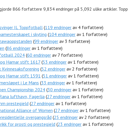
jorde 866 forfattere 9,834 endringer på 5,092 ulike artikler. Topp 
vinger IL Toppfotball
(
119 endringer
av 4 forfattere)
amesterskapet i skyting
(
104 endringer
av 1 forfattere)
zawaoppstanden
(
99 endringer
av 3 forfattere)
ren
(
86 endringer
av 1 forfattere)
fotball 2024
(
60 endringer
av 7 forfattere)
 og Hamar stift 1617
(
53 endringer
av 1 forfattere)
 Kvinnesaksforening
(
52 endringer
av 2 forfattere)
 og Hamar stift 1591
(
51 endringer
av 1 forfattere)
mersløpet i Le Mans
(
33 endringer
av 1 forfattere)
pen Championship 2024
(
30 endringer
av 1 forfattere)
Rana lufthavn, Fagerlia
(
27 endringer
av 1 forfattere)
mm prestegjeld
(
27 endringer
av 1 forfattere)
national Alliance of Women
(
27 endringer
av 1 forfattere)
residentielle overgangsråd
(
25 endringer
av 2 forfattere)
rikk for prosti og prestegjeld
(
23 endringer
av 1 forfattere)