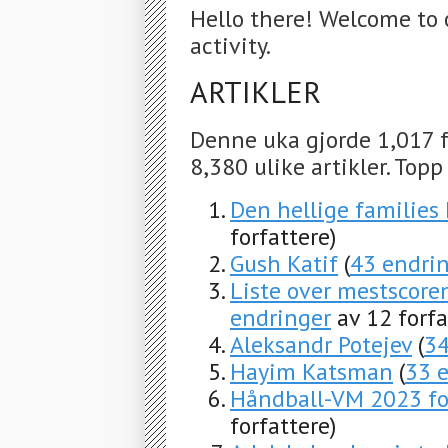
Hello there! Welcome to 
activity.
ARTIKLER
Denne uka gjorde 1,017 f
8,380 ulike artikler. Topp
Den hellige families 
forfattere)
Gush Katif
(
43 endri
Liste over mestscore
endringer
av 12 forfa
Aleksandr Potejev
(
34
Hayim Katsman
(
33 
Håndball-VM 2023 fo
forfattere)