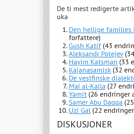
De ti mest redigerte arti
uka
Den hellige families 
forfattere)
Gush Katif
(43 endrin
Aleksandr Potejev
(34
Hayim Katsman
(33 
Kajanasamisk
(32 end
De vestfinske dialek
Mai al-Kaila
(27 endr
Yamit
(26 endringer a
Samer Abu Daqqa
(25
Uzi Gal
(22 endringer
DISKUSJONER