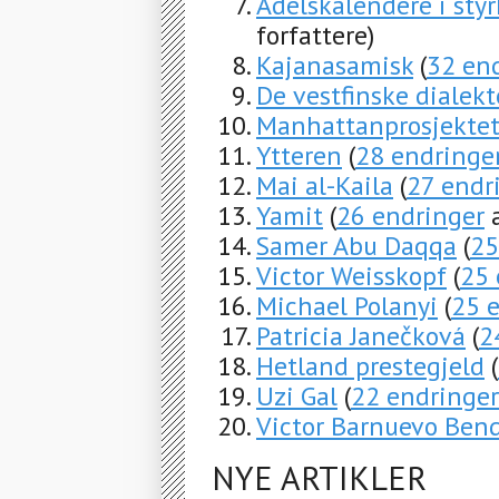
Adelskalendere i styr
forfattere)
Kajanasamisk
(
32 en
De vestfinske dialek
Manhattanprosjekte
Ytteren
(
28 endringe
Mai al-Kaila
(
27 endr
Yamit
(
26 endringer
a
Samer Abu Daqqa
(
25
Victor Weisskopf
(
25 
Michael Polanyi
(
25 
Patricia Janečková
(
2
Hetland prestegjeld
(
Uzi Gal
(
22 endringer
Victor Barnuevo Ben
NYE ARTIKLER