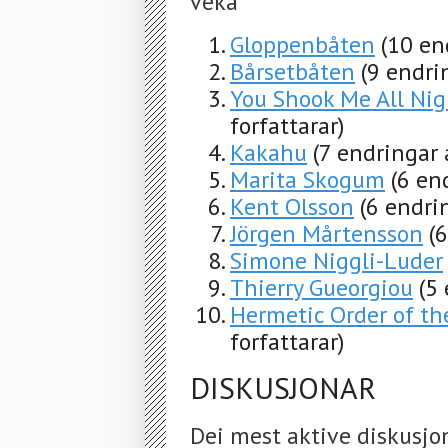
veka
Gloppenbåten
(10 en
Bårsetbåten
(9 endri
You Shook Me All Ni
forfattarar)
Kakahu
(7 endringar 
Marita Skogum
(6 en
Kent Olsson
(6 endri
Jörgen Mårtensson
(
Simone Niggli-Luder
Thierry Gueorgiou
(5
Hermetic Order of t
forfattarar)
DISKUSJONAR
Dei mest aktive diskusjo