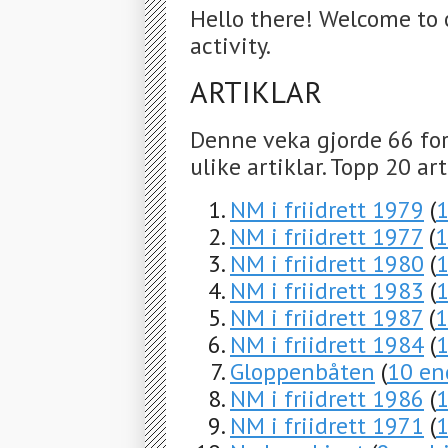
Hello there! Welcome to 
activity.
ARTIKLAR
Denne veka gjorde 66 for
ulike artiklar. Topp 20 ar
NM i friidrett 1979
(
1
NM i friidrett 1977
(
1
NM i friidrett 1980
(
1
NM i friidrett 1983
(
1
NM i friidrett 1987
(
1
NM i friidrett 1984
(
1
Gloppenbåten
(
10 en
NM i friidrett 1986
(
1
NM i friidrett 1971
(
1