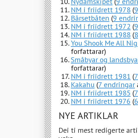
Nydamskipet
(
9 endr
NM i friidrett 1978
(
9
Bårsetbåten
(
9 endri
NM i friidrett 1972
(
9
NM i friidrett 1988
(
8
You Shook Me All Ni
forfattarar)
Småbyar og landsbyar
forfattarar)
NM i friidrett 1981
(
7
Kakahu
(
7 endringar
a
NM i friidrett 1985
(
7
NM i friidrett 1976
(
6
NYE ARTIKLAR
Dei ti mest redigerte art